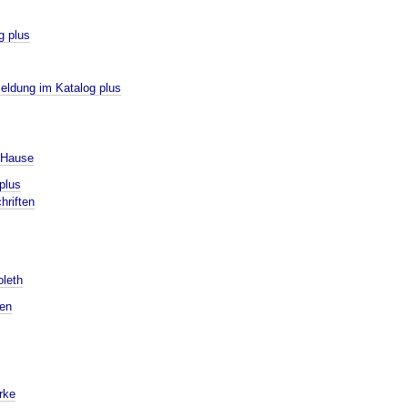
g plus
eldung im Katalog plus
 Hause
plus
hriften
oleth
ten
rke