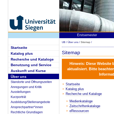
Erstsemester
UB
/
Über uns
/
Sitemap
/
Startseite
Sitemap
Katalog plus
Recherche und Kataloge
Hinweis:
Diese Website 
Benutzung und Service
aktualisiert
. Bitte beachte
Auskunft und Kurse
Informat
Über uns
Standorte und Öffnungszeiten
Startseite
Anregungen und Kritik
Katalog plus
Ausstellungen
Recherche und Kataloge
Kurzporträt
Medienkataloge
Ausbildung/Stellenangebote
Zeitschriftenkataloge
Ansprechpartner*innen
eRessourcen
Rechtliche Grundlagen