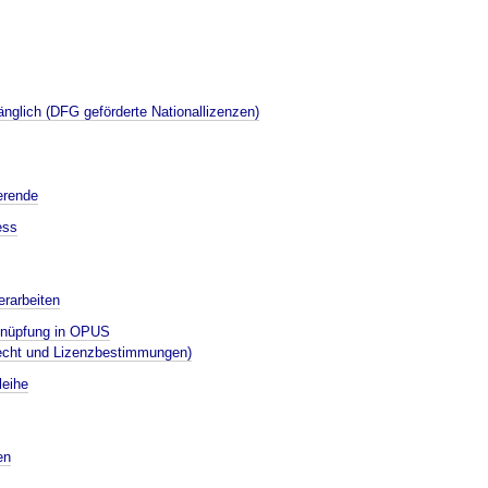
änglich (DFG geförderte Nationallizenzen)
ierende
ess
erarbeiten
knüpfung in OPUS
recht und Lizenzbestimmungen)
leihe
en