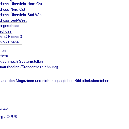
schoss Übersicht Nord-Ost
schoss Nord-Ost
schoss Übersicht Süd-West
schoss Süd-West
hengeschoss
eschoss
chloß Ebene 0
chloß Ebene 1
ften
chern
etisch nach Systemstellen
naturbeginn (Standortbezeichnung)
e aus den Magazinen und nicht zugänglichen Bibliotheksbereichen
arate
ung / OPUS