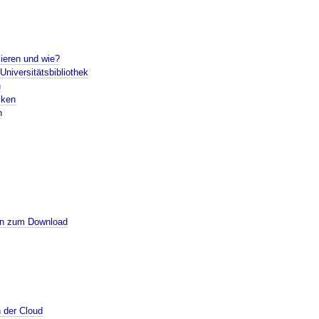
ieren und wie?
niversitätsbibliothek
n
iken
n
en zum Download
 der Cloud