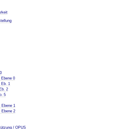
rkeit
tellung
0
 Ebene 0
 Eb. 1
Eb. 2
b. 5
S Ebene 1
S Ebene 2
stützung / OPUS