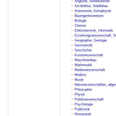
Anglistik, Amerikanistik
Architektur, Städtebau
Astronomie, Astrophysik
Bauingenieurwesen
Biologie
Chemie
Elektrotechnik, Informatik
Erziehungswissenschaft, So
Geographie, Geologie
Germanistik
Geschichte
Kunstwissenschaft
Maschinenbau
Mathematik
Medienwissenschaft
Medizin
Musik
Naturwissenschaften, allge
Philosophie
Physik
Politikwissenschaft
Psychologie
Publizistik
Romanistik