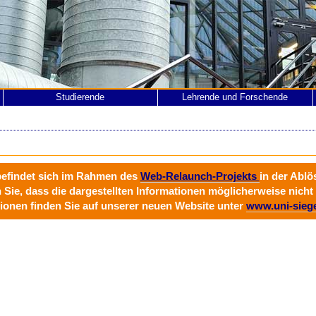
Studierende
Lehrende und Forschende
befindet sich im Rahmen des
Web-Relaunch-Projekts
in der Abl
n Sie, dass die dargestellten Informationen möglicherweise nicht 
ionen finden Sie auf unserer neuen Website unter
www.uni-sieg