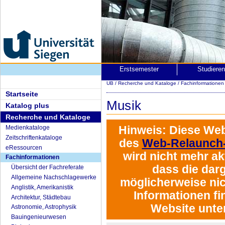
Erstsemester
Studiere
UB
/
Recherche und Kataloge
/
Fachinformatione
Startseite
Musik
Katalog plus
Recherche und Kataloge
Hinweis:
Diese Web
Medienkataloge
Zeitschriftenkataloge
des
Web-Relaunch-
eRessourcen
wird
nicht mehr akt
Fachinformationen
dass die darg
Übersicht der Fachreferate
Allgemeine Nachschlagewerke
möglicherweise nich
Anglistik, Amerikanistik
Informationen fi
Architektur, Städtebau
Website unte
Astronomie, Astrophysik
Bauingenieurwesen