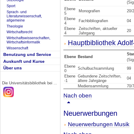
Soziologie
(Sig
Sport
Ebene
Monografien
20/
Sprach- und
5
Literaturwissenschaft,
Ebene
allgemeine
Fachbibliografien
04
4
Theologie
Ebene
Zeitschriften, aktueller
20
Wirtschaftsrecht
4
Jahrgang
Wirtschaftswissenschaften,
Hauptbibliothek Adol
Wirtschaftsinformatik
Wissenschaft
Sta
Benutzung und Service
Ebene
Bestand
(Sig
Auskunft und Kurse
Ebene
Über uns
Schulbuchsammlung
99
0
Ebene
Gebundene Zeitschriften,
04
-1
ältere Jahrgänge
Die Universitätsbibliothek bei ...
Mediensammlung
70/
Nach oben
Neuerwerbungen
Neuerwerbungen Musik