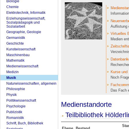
Biologie
Chemie
Medienstan
Elektrotechnik, Informatik
Informatio
Erziehungswissenschaft,
Neuerwerb
Sozialpädagogik und
Auflistung
Sozialarbeit
Geographie, Geologie
Virtuelles 
Germanistik
Medien ent
Geschichte
Zeitschrift
Kunstwissenschaft
Verzeichnis
Maschinenbau
Datenbank
Mathematik
Recherche
Medienwissenschaft
Kurse und 
Medizin
Noch Frag
Musik
Naturwissenschaften, allgemein
Fachcomm
Philosophie
Das Fach e
Physik
Politikwissenschaft
Medienstandorte
Psychologie
Publizistik
Teilbibliothek Hölderl
Romanistik
Schrift, Buch, Bibliothek
Sta
Ebene
Bestand