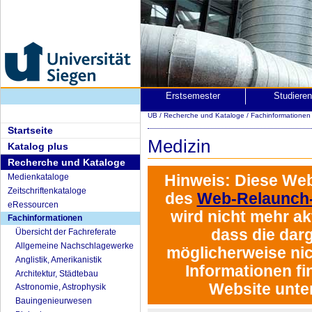
Erstsemester
Studiere
UB
/
Recherche und Kataloge
/
Fachinformatione
Startseite
Medizin
Katalog plus
Recherche und Kataloge
Hinweis:
Diese Web
Medienkataloge
Zeitschriftenkataloge
des
Web-Relaunch-
eRessourcen
wird
nicht mehr akt
Fachinformationen
dass die darg
Übersicht der Fachreferate
Allgemeine Nachschlagewerke
möglicherweise nich
Anglistik, Amerikanistik
Informationen fi
Architektur, Städtebau
Website unte
Astronomie, Astrophysik
Bauingenieurwesen