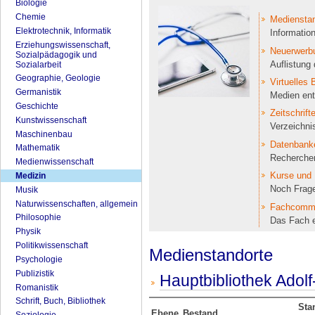
Biologie
Chemie
Medienstan
Elektrotechnik, Informatik
Informatio
Erziehungswissenschaft,
Neuerwerb
Sozialpädagogik und
Auflistung
Sozialarbeit
Geographie, Geologie
Virtuelles 
Germanistik
Medien ent
Geschichte
Zeitschrift
Kunstwissenschaft
Verzeichnis
Maschinenbau
Datenbank
Mathematik
Recherche
Medienwissenschaft
Kurse und 
Medizin
Noch Frag
Musik
Naturwissenschaften, allgemein
Fachcomm
Philosophie
Das Fach e
Physik
Politikwissenschaft
Medienstandorte
Psychologie
Publizistik
Hauptbibliothek Adol
Romanistik
Schrift, Buch, Bibliothek
Sta
Ebene
Bestand