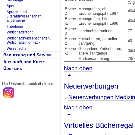
Soziologie
(Sig
Sport
Ebene
Monografien, ab
40/
Sprach- und
2
Erscheinungsjahr 1987
Literaturwissenschaft,
Ebene
Monografien, bis
allgemeine
40/
-1
Erscheinungsjahr 1986
Theologie
Ebene
Lehrbuchsammlung
77
Wirtschaftsrecht
0
Wirtschaftswissenschaften,
Ebene
Zeitschriften, aktueller
40
Wirtschaftsinformatik
2
Jahrgang
Ebene
Gebundene Zeitschriften,
Wissenschaft
04/
-1
ältere Jahrgänge
Benutzung und Service
Mediensammlung
70/
Auskunft und Kurse
Nach oben
Über uns
Die Universitätsbibliothek bei ...
Neuerwerbungen
Neuerwerbungen Medizi
Nach oben
Virtuelles Bücherregal