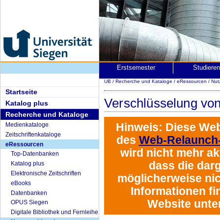
Erstsemester
Studiere
UB
/
Recherche und Kataloge
/
eRessourcen
/
Nut
Startseite
Verschlüsselung vo
Katalog plus
Recherche und Kataloge
Hinweis:
Diese Web
Medienkataloge
Zeitschriftenkataloge
des
Web-Relaunch-
eRessourcen
wird
nicht mehr akt
Top-Datenbanken
dass die darg
Katalog plus
Elektronische Zeitschriften
möglicherweise nich
eBooks
Informationen fi
Datenbanken
Website unte
OPUS Siegen
Digitale Bibliothek und Fernleihe