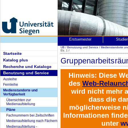
Erstsemester
Studie
UB
/
Benutzung und Service
/
Medienstandorte un
Eb. 1
/
Startseite
Gruppenarbeitsrä
Katalog plus
Recherche und Kataloge
Benutzung und Service
Hinweis:
Diese We
Ausleihe
des
Web-Relaunch
Fernleihe
wird
nicht mehr a
Medienstandorte und
Verfügbarkeit
dass die da
Übersichten zur
Medienaufstellung
möglicherweise ni
Pläne
Informationen find
Fachnummern bei Zeitschriften
Medienaufstellung nach Fächern
unter
ww
Medienaufstellung -