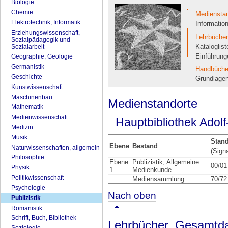
Biologie
Chemie
Medienstan
Elektrotechnik, Informatik
Informatio
Erziehungswissenschaft,
Lehrbücher
Sozialpädagogik und
Kataloglis
Sozialarbeit
Einführung
Geographie, Geologie
Germanistik
Handbücher
Geschichte
Grundlagen
Kunstwissenschaft
Maschinenbau
Medienstandorte
Mathematik
Medienwissenschaft
Hauptbibliothek Adol
Medizin
Musik
Stan
Ebene
Bestand
Naturwissenschaften, allgemein
(Sign
Philosophie
Ebene
Publizistik, Allgemeine
00/01
Physik
1
Medienkunde
Politikwissenschaft
Mediensammlung
70/72
Psychologie
Nach oben
Publizistik
Romanistik
Schrift, Buch, Bibliothek
Lehrbücher, Gesamtda