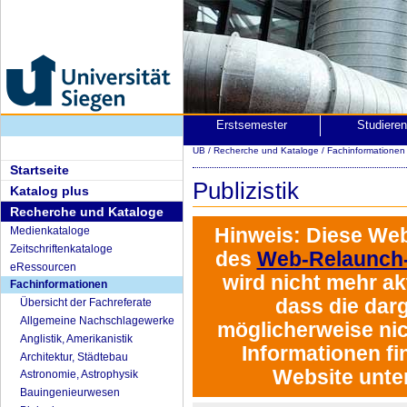
Erstsemester
Studiere
UB
/
Recherche und Kataloge
/
Fachinformatione
Startseite
Publizistik
Katalog plus
Recherche und Kataloge
Hinweis:
Diese Web
Medienkataloge
Zeitschriftenkataloge
des
Web-Relaunch-
eRessourcen
wird
nicht mehr akt
Fachinformationen
dass die darg
Übersicht der Fachreferate
Allgemeine Nachschlagewerke
möglicherweise nich
Anglistik, Amerikanistik
Informationen fi
Architektur, Städtebau
Website unte
Astronomie, Astrophysik
Bauingenieurwesen