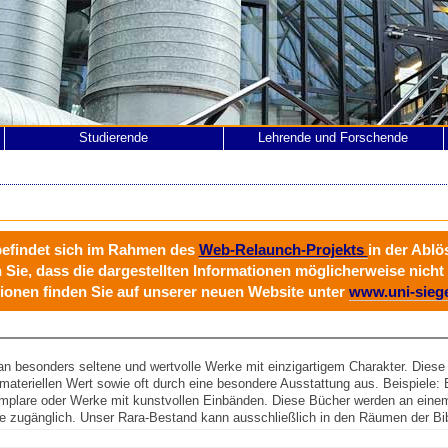
Studierende
Lehrende und Forschende
befindet sich im Rahmen des
Web-Relaunch-Projekts
in der Abl
n Sie, dass die dargestellten Informationen möglicherweise nicht 
ionen finden Sie auf unserer neuen Website unter
www.uni-sieg
n besonders seltene und wertvolle Werke mit einzigartigem Charakter. Diese
r materiellen Wert sowie oft durch eine besondere Ausstattung aus. Beispiele:
emplare oder Werke mit kunstvollen Einbänden. Diese Bücher werden an eine
ge zugänglich. Unser Rara-Bestand kann ausschließlich in den Räumen der Bib