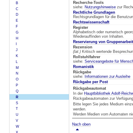
Recherche-Tools
B
siehe:
Nutzungshinweise
zur Reche
C
Rechtliche Grundlagen
D
Rechtsgrundlagen für die Benutzung
E
Rechtswissenschaft
F
Register
Alphabetisch oder numerisch geordn
G
Wiederauffinden von Inhalten.
H
Reservierung von Gruppenarbei
I
Rezension
J
(lat.)
Kritisch wertende Besprechung
K
Rollstuhlfahrer
siehe:
Serviceangebote für Mensc
L
Romanistik
M
Rückgabe
N
siehe:
Informationen zur Ausleihe
O
Rückgabe per Post
P
Rückgabeautomat
Q
In der
Hauptbibliothek Adolf-Reich
R
Rückgabeautomaten zur Verfügung. 
S
Bitte legen Sie jedes Medium ein
T
werden.
Werden Medien vom Automaten nich
U
V
Nach oben
W
X