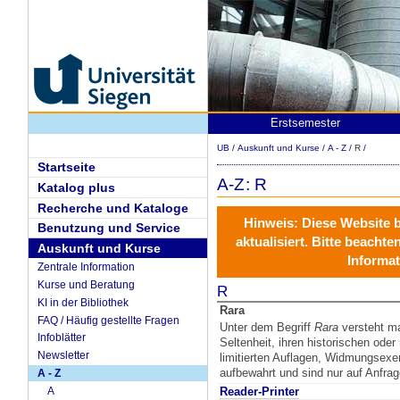
Erstsemester
UB
/
Auskunft und Kurse
/
A - Z
/
R
/
Startseite
A-Z: R
Katalog plus
Recherche und Kataloge
Hinweis:
Diese Website 
Benutzung und Service
aktualisiert
. Bitte beachte
Auskunft und Kurse
Informat
Zentrale Information
Kurse und Beratung
R
KI in der Bibliothek
Rara
FAQ / Häufig gestellte Fragen
Unter dem Begriff
Rara
versteht ma
Infoblätter
Seltenheit, ihren historischen ode
Newsletter
limitierten Auflagen, Widmungsex
aufbewahrt und sind nur auf Anfra
A - Z
A
Reader-Printer