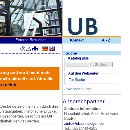
Externe Besucher
Kontakt
A - Z
Suche
Katalog plus
ösung und wird
nicht mehr
Auf den Webseiten
mehr aktuell sind. Aktuelle
Zur Suche
en.de/ub
.
Erweiterte Suche
Ansprechpartner
 Bestände zeichnen sich durch ihre
Zentrale Information
 Erstausgaben, historische Drucke,
Hauptbibliothek Adolf-Reichwein-
m gesonderten, geschützten Ort
Straße
liothek genutzt werden.
zinfo@ub.uni-siegen.de
Tel.: 0271/740-4203