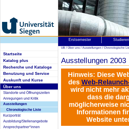
Erstsemester
Studiere
UB
/
Über uns
/
Ausstellungen
/
Chronologische Li
Startseite
Ausstellungen 2003
Katalog plus
Recherche und Kataloge
Hinweis:
Diese Web
Benutzung und Service
Auskunft und Kurse
des
Web-Relaunch-
Über uns
wird
nicht mehr akt
Standorte und Öffnungszeiten
dass die darg
Anregungen und Kritik
möglicherweise nich
Ausstellungen
Chronologische Liste
Informationen fi
Kurzporträt
Website unte
Ausbildung/Stellenangebote
Ansprechpartner*innen