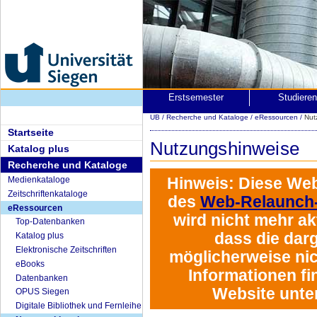
Erstsemester
Studiere
UB
/
Recherche und Kataloge
/
eRessourcen
/
Nut
Startseite
Nutzungshinweise
Katalog plus
Recherche und Kataloge
Hinweis:
Diese Web
Medienkataloge
Zeitschriftenkataloge
des
Web-Relaunch-
eRessourcen
wird
nicht mehr akt
Top-Datenbanken
dass die darg
Katalog plus
Elektronische Zeitschriften
möglicherweise nich
eBooks
Informationen fi
Datenbanken
Website unte
OPUS Siegen
Digitale Bibliothek und Fernleihe