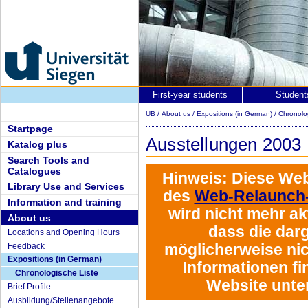
First-year students
Student
UB
/
About us
/
Expositions (in German)
/
Chronolo
Startpage
Ausstellungen 2003
Katalog plus
Search Tools and
Catalogues
Hinweis:
Diese Web
Library Use and Services
des
Web-Relaunch-
Information and training
wird
nicht mehr akt
About us
dass die darg
Locations and Opening Hours
möglicherweise nich
Feedback
Expositions (in German)
Informationen fi
Chronologische Liste
Website unte
Brief Profile
Ausbildung/Stellenangebote