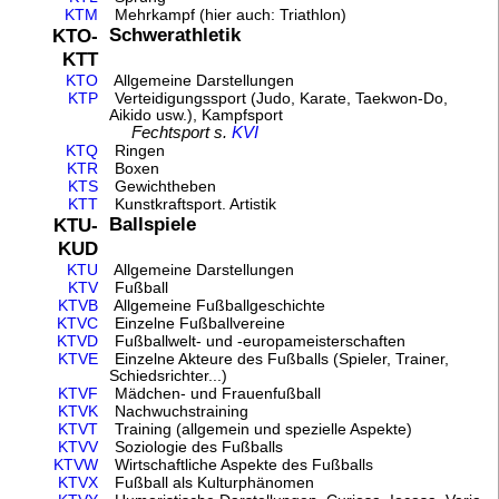
KTM
Mehrkampf (hier auch: Triathlon)
Schwerathletik
KTO-
KTT
KTO
Allgemeine Darstellungen
KTP
Verteidigungssport (Judo, Karate, Taekwon-Do,
Aikido usw.), Kampfsport
Fechtsport s.
KVI
KTQ
Ringen
KTR
Boxen
KTS
Gewichtheben
KTT
Kunstkraftsport. Artistik
Ballspiele
KTU-
KUD
KTU
Allgemeine Darstellungen
KTV
Fußball
KTVB
Allgemeine Fußballgeschichte
KTVC
Einzelne Fußballvereine
KTVD
Fußballwelt- und -europameisterschaften
KTVE
Einzelne Akteure des Fußballs (Spieler, Trainer,
Schiedsrichter...)
KTVF
Mädchen- und Frauenfußball
KTVK
Nachwuchstraining
KTVT
Training (allgemein und spezielle Aspekte)
KTVV
Soziologie des Fußballs
KTVW
Wirtschaftliche Aspekte des Fußballs
KTVX
Fußball als Kulturphänomen