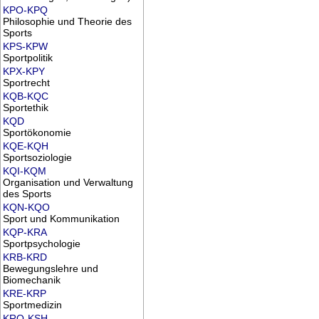
KPO-KPQ
Philosophie und Theorie des
Sports
KPS-KPW
Sportpolitik
KPX-KPY
Sportrecht
KQB-KQC
Sportethik
KQD
Sportökonomie
KQE-KQH
Sportsoziologie
KQI-KQM
Organisation und Verwaltung
des Sports
KQN-KQO
Sport und Kommunikation
KQP-KRA
Sportpsychologie
KRB-KRD
Bewegungslehre und
Biomechanik
KRE-KRP
Sportmedizin
KRQ-KSH