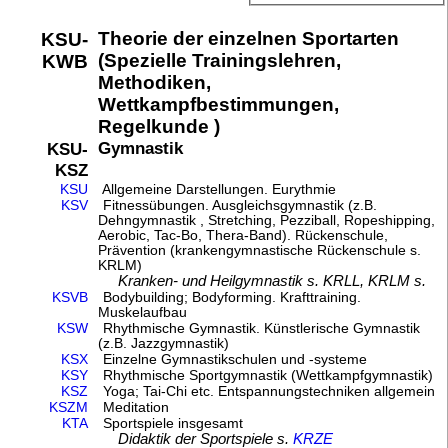
Theorie der einzelnen Sportarten
KSU-
(Spezielle Trainingslehren,
KWB
Methodiken,
Wettkampfbestimmungen,
Regelkunde )
Gymnastik
KSU-
KSZ
KSU
Allgemeine Darstellungen. Eurythmie
KSV
Fitnessübungen. Ausgleichsgymnastik (z.B.
Dehngymnastik , Stretching, Pezziball, Ropeshipping,
Aerobic, Tac-Bo, Thera-Band). Rückenschule,
Prävention (krankengymnastische Rückenschule s.
KRLM)
Kranken- und Heilgymnastik s. KRLL, KRLM s.
KSVB
Bodybuilding; Bodyforming. Krafttraining.
Muskelaufbau
KSW
Rhythmische Gymnastik. Künstlerische Gymnastik
(z.B. Jazzgymnastik)
KSX
Einzelne Gymnastikschulen und -systeme
KSY
Rhythmische Sportgymnastik (Wettkampfgymnastik)
KSZ
Yoga; Tai-Chi etc. Entspannungstechniken allgemein
KSZM
Meditation
KTA
Sportspiele insgesamt
Didaktik der Sportspiele s.
KRZE