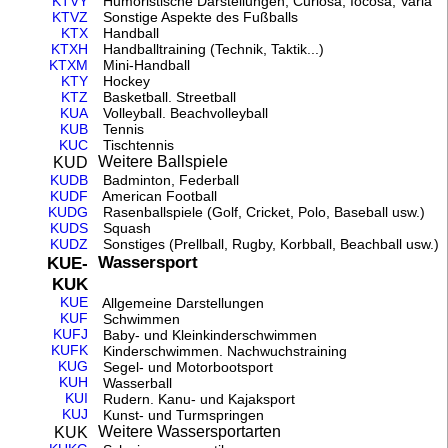
KTVY
Humoristische Darstellungen, Curiosa, Iocosa, Varia
KTVZ
Sonstige Aspekte des Fußballs
KTX
Handball
KTXH
Handballtraining (Technik, Taktik...)
KTXM
Mini-Handball
KTY
Hockey
KTZ
Basketball. Streetball
KUA
Volleyball. Beachvolleyball
KUB
Tennis
KUC
Tischtennis
Weitere Ballspiele
KUD
KUDB
Badminton, Federball
KUDF
American Football
KUDG
Rasenballspiele (Golf, Cricket, Polo, Baseball usw.)
KUDS
Squash
KUDZ
Sonstiges (Prellball, Rugby, Korbball, Beachball usw.)
Wassersport
KUE-
KUK
KUE
Allgemeine Darstellungen
KUF
Schwimmen
KUFJ
Baby- und Kleinkinderschwimmen
KUFK
Kinderschwimmen. Nachwuchstraining
KUG
Segel- und Motorbootsport
KUH
Wasserball
KUI
Rudern. Kanu- und Kajaksport
KUJ
Kunst- und Turmspringen
Weitere Wassersportarten
KUK