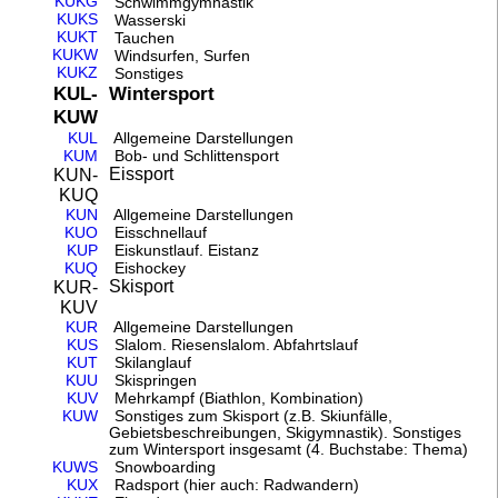
KUKG
Schwimmgymnastik
KUKS
Wasserski
KUKT
Tauchen
KUKW
Windsurfen, Surfen
KUKZ
Sonstiges
Wintersport
KUL-
KUW
KUL
Allgemeine Darstellungen
KUM
Bob- und Schlittensport
Eissport
KUN-
KUQ
KUN
Allgemeine Darstellungen
KUO
Eisschnellauf
KUP
Eiskunstlauf. Eistanz
KUQ
Eishockey
Skisport
KUR-
KUV
KUR
Allgemeine Darstellungen
KUS
Slalom. Riesenslalom. Abfahrtslauf
KUT
Skilanglauf
KUU
Skispringen
KUV
Mehrkampf (Biathlon, Kombination)
KUW
Sonstiges zum Skisport (z.B. Skiunfälle,
Gebietsbeschreibungen, Skigymnastik). Sonstiges
zum Wintersport insgesamt (4. Buchstabe: Thema)
KUWS
Snowboarding
KUX
Radsport (hier auch: Radwandern)