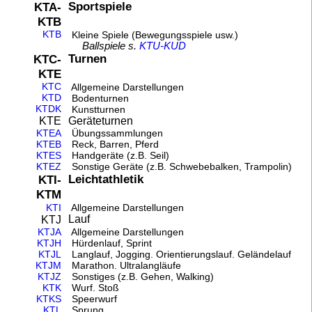
Sportspiele
KTA-
KTB
KTB
Kleine Spiele (Bewegungsspiele usw.)
Ballspiele s.
KTU-KUD
Turnen
KTC-
KTE
KTC
Allgemeine Darstellungen
KTD
Bodenturnen
KTDK
Kunstturnen
Geräteturnen
KTE
KTEA
Übungssammlungen
KTEB
Reck, Barren, Pferd
KTES
Handgeräte (z.B. Seil)
KTEZ
Sonstige Geräte (z.B. Schwebebalken, Trampolin)
Leichtathletik
KTI-
KTM
KTI
Allgemeine Darstellungen
Lauf
KTJ
KTJA
Allgemeine Darstellungen
KTJH
Hürdenlauf, Sprint
KTJL
Langlauf, Jogging. Orientierungslauf. Geländelauf
KTJM
Marathon. Ultralangläufe
KTJZ
Sonstiges (z.B. Gehen, Walking)
KTK
Wurf. Stoß
KTKS
Speerwurf
KTL
Sprung