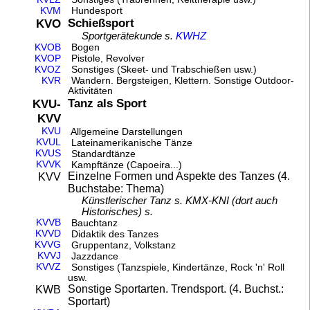
KVM
Hundesport
Schießsport
KVO
Sportgerätekunde s.
KWHZ
KVOB
Bogen
KVOP
Pistole, Revolver
KVOZ
Sonstiges (Skeet- und Trabschießen usw.)
KVR
Wandern. Bergsteigen, Klettern. Sonstige Outdoor-
Aktivitäten
Tanz als Sport
KVU-
KVV
KVU
Allgemeine Darstellungen
KVUL
Lateinamerikanische Tänze
KVUS
Standardtänze
KVVK
Kampftänze (Capoeira...)
Einzelne Formen und Aspekte des Tanzes (4.
KVV
Buchstabe: Thema)
Künstlerischer Tanz s. KMX-KNI (dort auch
Historisches) s.
KVVB
Bauchtanz
KVVD
Didaktik des Tanzes
KVVG
Gruppentanz, Volkstanz
KVVJ
Jazzdance
KVVZ
Sonstiges (Tanzspiele, Kindertänze, Rock 'n' Roll
usw.
Sonstige Sportarten. Trendsport. (4. Buchst.:
KWB
Sportart)