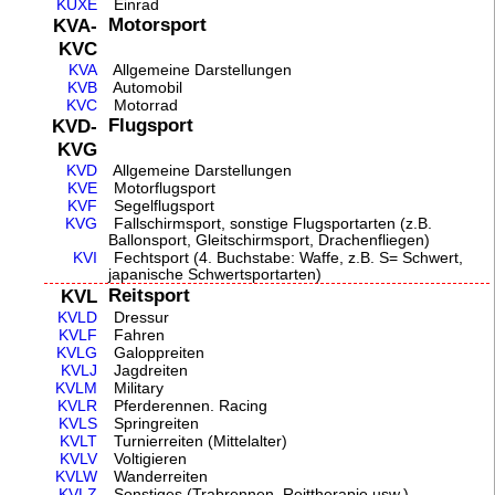
KUXE
Einrad
Motorsport
KVA-
KVC
KVA
Allgemeine Darstellungen
KVB
Automobil
KVC
Motorrad
Flugsport
KVD-
KVG
KVD
Allgemeine Darstellungen
KVE
Motorflugsport
KVF
Segelflugsport
KVG
Fallschirmsport, sonstige Flugsportarten (z.B.
Ballonsport, Gleitschirmsport, Drachenfliegen)
KVI
Fechtsport (4. Buchstabe: Waffe, z.B. S= Schwert,
japanische Schwertsportarten)
Reitsport
KVL
KVLD
Dressur
KVLF
Fahren
KVLG
Galoppreiten
KVLJ
Jagdreiten
KVLM
Military
KVLR
Pferderennen. Racing
KVLS
Springreiten
KVLT
Turnierreiten (Mittelalter)
KVLV
Voltigieren
KVLW
Wanderreiten
KVLZ
Sonstiges (Trabrennen, Reittherapie usw.)