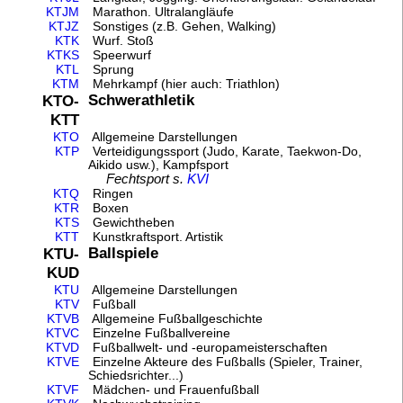
KTJM
Marathon. Ultralangläufe
KTJZ
Sonstiges (z.B. Gehen, Walking)
KTK
Wurf. Stoß
KTKS
Speerwurf
KTL
Sprung
KTM
Mehrkampf (hier auch: Triathlon)
Schwerathletik
KTO-
KTT
KTO
Allgemeine Darstellungen
KTP
Verteidigungssport (Judo, Karate, Taekwon-Do,
Aikido usw.), Kampfsport
Fechtsport s.
KVI
KTQ
Ringen
KTR
Boxen
KTS
Gewichtheben
KTT
Kunstkraftsport. Artistik
Ballspiele
KTU-
KUD
KTU
Allgemeine Darstellungen
KTV
Fußball
KTVB
Allgemeine Fußballgeschichte
KTVC
Einzelne Fußballvereine
KTVD
Fußballwelt- und -europameisterschaften
KTVE
Einzelne Akteure des Fußballs (Spieler, Trainer,
Schiedsrichter...)
KTVF
Mädchen- und Frauenfußball