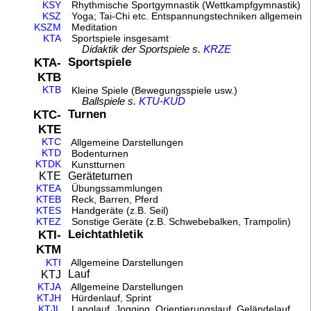
KSY
Rhythmische Sportgymnastik (Wettkampfgymnastik)
KSZ
Yoga; Tai-Chi etc. Entspannungstechniken allgemein
KSZM
Meditation
KTA
Sportspiele insgesamt
Didaktik der Sportspiele s.
KRZE
Sportspiele
KTA-
KTB
KTB
Kleine Spiele (Bewegungsspiele usw.)
Ballspiele s.
KTU-KUD
Turnen
KTC-
KTE
KTC
Allgemeine Darstellungen
KTD
Bodenturnen
KTDK
Kunstturnen
Geräteturnen
KTE
KTEA
Übungssammlungen
KTEB
Reck, Barren, Pferd
KTES
Handgeräte (z.B. Seil)
KTEZ
Sonstige Geräte (z.B. Schwebebalken, Trampolin)
Leichtathletik
KTI-
KTM
KTI
Allgemeine Darstellungen
Lauf
KTJ
KTJA
Allgemeine Darstellungen
KTJH
Hürdenlauf, Sprint
KTJL
Langlauf, Jogging. Orientierungslauf. Geländelauf