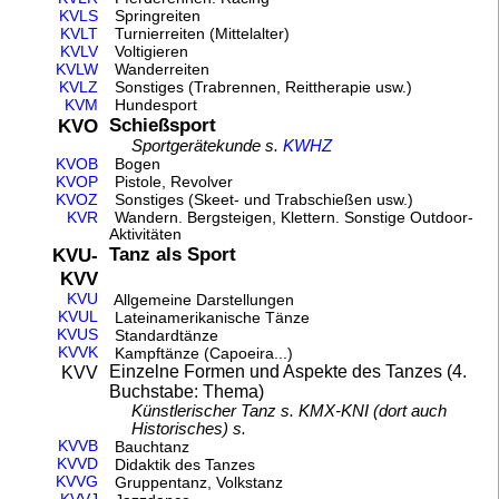
KVLS
Springreiten
KVLT
Turnierreiten (Mittelalter)
KVLV
Voltigieren
KVLW
Wanderreiten
KVLZ
Sonstiges (Trabrennen, Reittherapie usw.)
KVM
Hundesport
Schießsport
KVO
Sportgerätekunde s.
KWHZ
KVOB
Bogen
KVOP
Pistole, Revolver
KVOZ
Sonstiges (Skeet- und Trabschießen usw.)
KVR
Wandern. Bergsteigen, Klettern. Sonstige Outdoor-
Aktivitäten
Tanz als Sport
KVU-
KVV
KVU
Allgemeine Darstellungen
KVUL
Lateinamerikanische Tänze
KVUS
Standardtänze
KVVK
Kampftänze (Capoeira...)
Einzelne Formen und Aspekte des Tanzes (4.
KVV
Buchstabe: Thema)
Künstlerischer Tanz s. KMX-KNI (dort auch
Historisches) s.
KVVB
Bauchtanz
KVVD
Didaktik des Tanzes
KVVG
Gruppentanz, Volkstanz