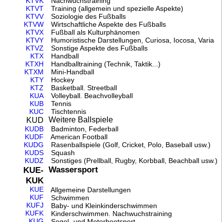
KTVK
Nachwuchstraining
KTVT
Training (allgemein und spezielle Aspekte)
KTVV
Soziologie des Fußballs
KTVW
Wirtschaftliche Aspekte des Fußballs
KTVX
Fußball als Kulturphänomen
KTVY
Humoristische Darstellungen, Curiosa, Iocosa, Varia
KTVZ
Sonstige Aspekte des Fußballs
KTX
Handball
KTXH
Handballtraining (Technik, Taktik...)
KTXM
Mini-Handball
KTY
Hockey
KTZ
Basketball. Streetball
KUA
Volleyball. Beachvolleyball
KUB
Tennis
KUC
Tischtennis
Weitere Ballspiele
KUD
KUDB
Badminton, Federball
KUDF
American Football
KUDG
Rasenballspiele (Golf, Cricket, Polo, Baseball usw.)
KUDS
Squash
KUDZ
Sonstiges (Prellball, Rugby, Korbball, Beachball usw.)
Wassersport
KUE-
KUK
KUE
Allgemeine Darstellungen
KUF
Schwimmen
KUFJ
Baby- und Kleinkinderschwimmen
KUFK
Kinderschwimmen. Nachwuchstraining
KUG
Segel- und Motorbootsport