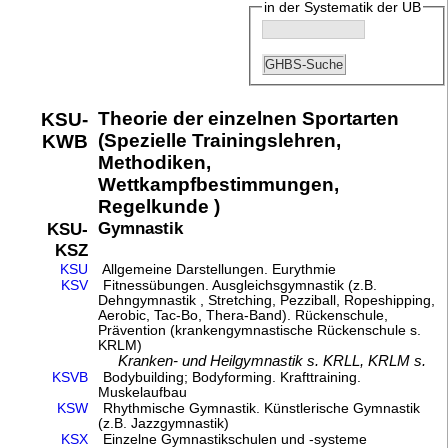
in der Systematik der UB
Theorie der einzelnen Sportarten
KSU-
(Spezielle Trainingslehren,
KWB
Methodiken,
Wettkampfbestimmungen,
Regelkunde )
Gymnastik
KSU-
KSZ
KSU
Allgemeine Darstellungen. Eurythmie
KSV
Fitnessübungen. Ausgleichsgymnastik (z.B.
Dehngymnastik , Stretching, Pezziball, Ropeshipping,
Aerobic, Tac-Bo, Thera-Band). Rückenschule,
Prävention (krankengymnastische Rückenschule s.
KRLM)
Kranken- und Heilgymnastik s. KRLL, KRLM s.
KSVB
Bodybuilding; Bodyforming. Krafttraining.
Muskelaufbau
KSW
Rhythmische Gymnastik. Künstlerische Gymnastik
(z.B. Jazzgymnastik)
KSX
Einzelne Gymnastikschulen und -systeme