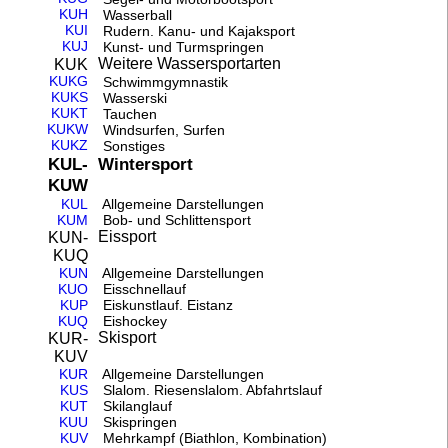
KUH
Wasserball
KUI
Rudern. Kanu- und Kajaksport
KUJ
Kunst- und Turmspringen
Weitere Wassersportarten
KUK
KUKG
Schwimmgymnastik
KUKS
Wasserski
KUKT
Tauchen
KUKW
Windsurfen, Surfen
KUKZ
Sonstiges
Wintersport
KUL-
KUW
KUL
Allgemeine Darstellungen
KUM
Bob- und Schlittensport
Eissport
KUN-
KUQ
KUN
Allgemeine Darstellungen
KUO
Eisschnellauf
KUP
Eiskunstlauf. Eistanz
KUQ
Eishockey
Skisport
KUR-
KUV
KUR
Allgemeine Darstellungen
KUS
Slalom. Riesenslalom. Abfahrtslauf
KUT
Skilanglauf
KUU
Skispringen
KUV
Mehrkampf (Biathlon, Kombination)