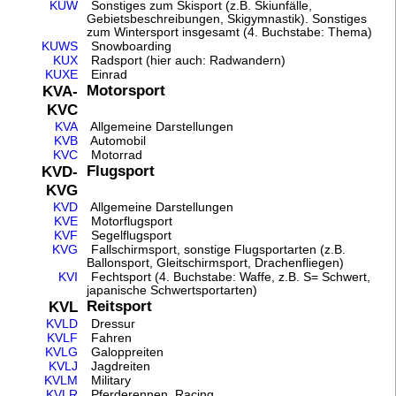
KUW
Sonstiges zum Skisport (z.B. Skiunfälle,
Gebietsbeschreibungen, Skigymnastik). Sonstiges
zum Wintersport insgesamt (4. Buchstabe: Thema)
KUWS
Snowboarding
KUX
Radsport (hier auch: Radwandern)
KUXE
Einrad
Motorsport
KVA-
KVC
KVA
Allgemeine Darstellungen
KVB
Automobil
KVC
Motorrad
Flugsport
KVD-
KVG
KVD
Allgemeine Darstellungen
KVE
Motorflugsport
KVF
Segelflugsport
KVG
Fallschirmsport, sonstige Flugsportarten (z.B.
Ballonsport, Gleitschirmsport, Drachenfliegen)
KVI
Fechtsport (4. Buchstabe: Waffe, z.B. S= Schwert,
japanische Schwertsportarten)
Reitsport
KVL
KVLD
Dressur
KVLF
Fahren
KVLG
Galoppreiten
KVLJ
Jagdreiten
KVLM
Military
KVLR
Pferderennen. Racing