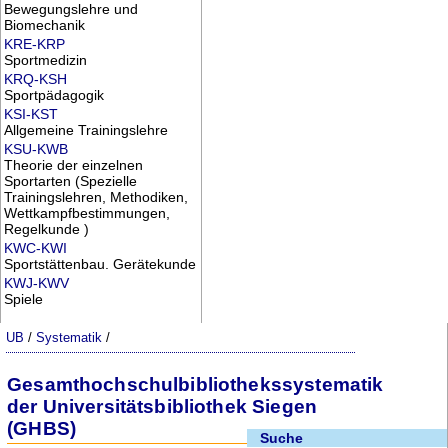
Bewegungslehre und
Biomechanik
KRE-KRP
Sportmedizin
KRQ-KSH
Sportpädagogik
KSI-KST
Allgemeine Trainingslehre
KSU-KWB
Theorie der einzelnen
Sportarten (Spezielle
Trainingslehren, Methodiken,
Wettkampfbestimmungen,
Regelkunde )
KWC-KWI
Sportstättenbau. Gerätekunde
KWJ-KWV
Spiele
UB
/
Systematik
/
Gesamthochschulbibliothekssystematik
der Universitätsbibliothek Siegen
(GHBS)
Suche