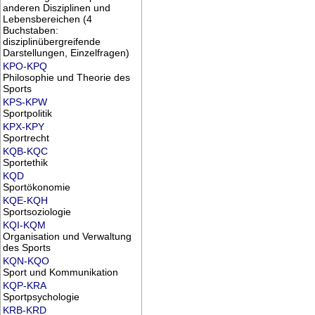
anderen Disziplinen und
Lebensbereichen (4
Buchstaben:
disziplinübergreifende
Darstellungen, Einzelfragen)
KPO-KPQ
Philosophie und Theorie des
Sports
KPS-KPW
Sportpolitik
KPX-KPY
Sportrecht
KQB-KQC
Sportethik
KQD
Sportökonomie
KQE-KQH
Sportsoziologie
KQI-KQM
Organisation und Verwaltung
des Sports
KQN-KQO
Sport und Kommunikation
KQP-KRA
Sportpsychologie
KRB-KRD