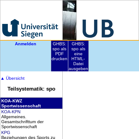
Anmelden
GHBS:
GHBS:
spo als
spo als
PDF
eine
drucken
HTML-
Datei
ausgeben
▲
Übersicht
Teilsystematik: spo
KOA-KWZ
Sportwissenschaft
KOA-KPN
Allgemeines.
Gesamtschrifttum der
Sportwissenschaft
KPG
Beziehungen des Sports zu