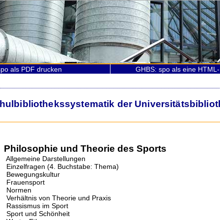
po als PDF drucken
GHBS: spo als eine HTML-
lbibliothekssystematik der Universitätsbiblio
Philosophie und Theorie des Sports
Allgemeine Darstellungen
Einzelfragen (4. Buchstabe: Thema)
Bewegungskultur
Frauensport
Normen
Verhältnis von Theorie und Praxis
Rassismus im Sport
Sport und Schönheit