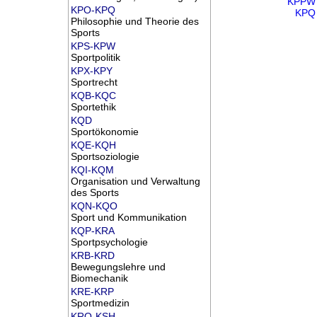
KPPW
KPO-KPQ
KPQ
Philosophie und Theorie des
Sports
KPS-KPW
Sportpolitik
KPX-KPY
Sportrecht
KQB-KQC
Sportethik
KQD
Sportökonomie
KQE-KQH
Sportsoziologie
KQI-KQM
Organisation und Verwaltung
des Sports
KQN-KQO
Sport und Kommunikation
KQP-KRA
Sportpsychologie
KRB-KRD
Bewegungslehre und
Biomechanik
KRE-KRP
Sportmedizin
KRQ-KSH