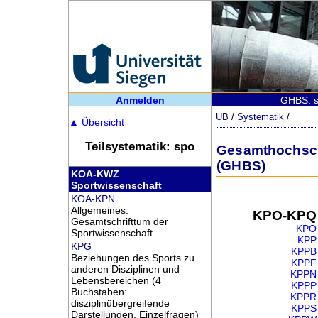
Anmelden
GHBS: s
UB
/
Systematik
/
▲
Übersicht
Teilsystematik: spo
Gesamthochschu
(GHBS)
KOA-KWZ
Sportwissenschaft
KOA-KPN
Allgemeines.
KPO-KPQ
Gesamtschrifttum der
KPO
Sportwissenschaft
KPP
KPG
KPPB
Beziehungen des Sports zu
KPPF
anderen Disziplinen und
KPPN
Lebensbereichen (4
KPPP
Buchstaben:
KPPR
disziplinübergreifende
KPPS
Darstellungen, Einzelfragen)