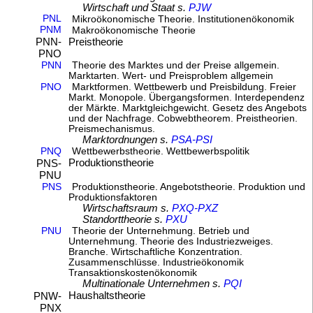
Wirtschaft und Staat s.
PJW
PNL
Mikroökonomische Theorie. Institutionenökonomik
PNM
Makroökonomische Theorie
Preistheorie
PNN-
PNO
PNN
Theorie des Marktes und der Preise allgemein.
Marktarten. Wert- und Preisproblem allgemein
PNO
Marktformen. Wettbewerb und Preisbildung. Freier
Markt. Monopole. Übergangsformen. Interdependenz
der Märkte. Marktgleichgewicht. Gesetz des Angebots
und der Nachfrage. Cobwebtheorem. Preistheorien.
Preismechanismus.
Marktordnungen s.
PSA-PSI
PNQ
Wettbewerbstheorie. Wettbewerbspolitik
Produktionstheorie
PNS-
PNU
PNS
Produktionstheorie. Angebotstheorie. Produktion und
Produktionsfaktoren
Wirtschaftsraum s.
PXQ-PXZ
Standorttheorie s.
PXU
PNU
Theorie der Unternehmung. Betrieb und
Unternehmung. Theorie des Industriezweiges.
Branche. Wirtschaftliche Konzentration.
Zusammenschlüsse. Industrieökonomik
Transaktionskostenökonomik
Multinationale Unternehmen s.
PQI
Haushaltstheorie
PNW-
PNX