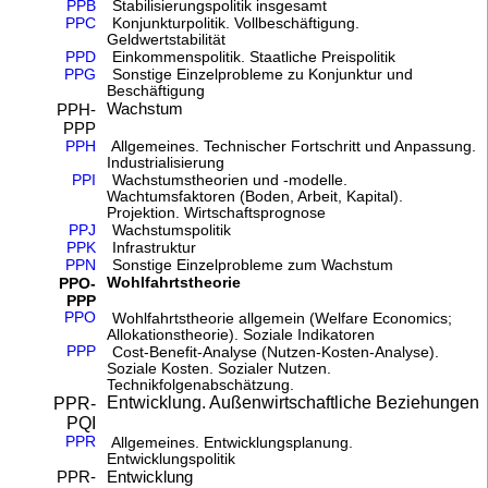
PPB
Stabilisierungspolitik insgesamt
PPC
Konjunkturpolitik. Vollbeschäftigung.
Geldwertstabilität
PPD
Einkommenspolitik. Staatliche Preispolitik
PPG
Sonstige Einzelprobleme zu Konjunktur und
Beschäftigung
Wachstum
PPH-
PPP
PPH
Allgemeines. Technischer Fortschritt und Anpassung.
Industrialisierung
PPI
Wachstumstheorien und -modelle.
Wachtumsfaktoren (Boden, Arbeit, Kapital).
Projektion. Wirtschaftsprognose
PPJ
Wachstumspolitik
PPK
Infrastruktur
PPN
Sonstige Einzelprobleme zum Wachstum
Wohlfahrtstheorie
PPO-
PPP
PPO
Wohlfahrtstheorie allgemein (Welfare Economics;
Allokationstheorie). Soziale Indikatoren
PPP
Cost-Benefit-Analyse (Nutzen-Kosten-Analyse).
Soziale Kosten. Sozialer Nutzen.
Technikfolgenabschätzung.
Entwicklung. Außenwirtschaftliche Beziehungen
PPR-
PQI
PPR
Allgemeines. Entwicklungsplanung.
Entwicklungspolitik
Entwicklung
PPR-