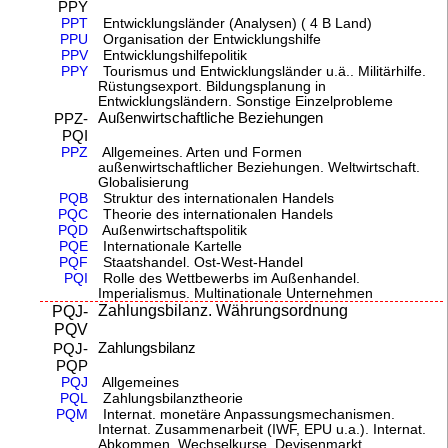
PPY
PPT
Entwicklungsländer (Analysen) ( 4 B Land)
PPU
Organisation der Entwicklungshilfe
PPV
Entwicklungshilfepolitik
PPY
Tourismus und Entwicklungsländer u.ä.. Militärhilfe.
Rüstungsexport. Bildungsplanung in
Entwicklungsländern. Sonstige Einzelprobleme
Außenwirtschaftliche Beziehungen
PPZ-
PQI
PPZ
Allgemeines. Arten und Formen
außenwirtschaftlicher Beziehungen. Weltwirtschaft.
Globalisierung
PQB
Struktur des internationalen Handels
PQC
Theorie des internationalen Handels
PQD
Außenwirtschaftspolitik
PQE
Internationale Kartelle
PQF
Staatshandel. Ost-West-Handel
PQI
Rolle des Wettbewerbs im Außenhandel.
Imperialismus. Multinationale Unternehmen
Zahlungsbilanz. Währungsordnung
PQJ-
PQV
Zahlungsbilanz
PQJ-
PQP
PQJ
Allgemeines
PQL
Zahlungsbilanztheorie
PQM
Internat. monetäre Anpassungsmechanismen.
Internat. Zusammenarbeit (IWF, EPU u.a.). Internat.
Abkommen. Wechselkurse. Devisenmarkt