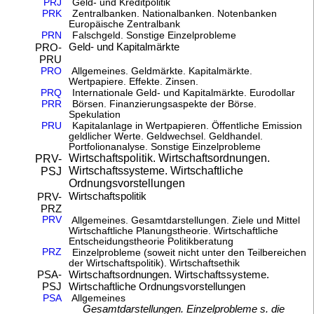
PRJ
Geld- und Kreditpolitik
PRK
Zentralbanken. Nationalbanken. Notenbanken
Europäische Zentralbank
PRN
Falschgeld. Sonstige Einzelprobleme
Geld- und Kapitalmärkte
PRO-
PRU
PRO
Allgemeines. Geldmärkte. Kapitalmärkte.
Wertpapiere. Effekte. Zinsen.
PRQ
Internationale Geld- und Kapitalmärkte. Eurodollar
PRR
Börsen. Finanzierungsaspekte der Börse.
Spekulation
PRU
Kapitalanlage in Wertpapieren. Öffentliche Emission
geldlicher Werte. Geldwechsel. Geldhandel.
Portfolionanalyse. Sonstige Einzelprobleme
Wirtschaftspolitik. Wirtschaftsordnungen.
PRV-
Wirtschaftssysteme. Wirtschaftliche
PSJ
Ordnungsvorstellungen
Wirtschaftspolitik
PRV-
PRZ
PRV
Allgemeines. Gesamtdarstellungen. Ziele und Mittel
Wirtschaftliche Planungstheorie. Wirtschaftliche
Entscheidungstheorie Politikberatung
PRZ
Einzelprobleme (soweit nicht unter den Teilbereichen
der Wirtschaftspolitik). Wirtschaftsethik
Wirtschaftsordnungen. Wirtschaftssysteme.
PSA-
Wirtschaftliche Ordnungsvorstellungen
PSJ
PSA
Allgemeines
Gesamtdarstellungen. Einzelprobleme s. die