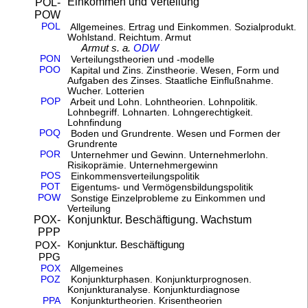
Einkommen und Verteilung
POL-
POW
POL
Allgemeines. Ertrag und Einkommen. Sozialprodukt.
Wohlstand. Reichtum. Armut
Armut s. a.
ODW
PON
Verteilungstheorien und -modelle
POO
Kapital und Zins. Zinstheorie. Wesen, Form und
Aufgaben des Zinses. Staatliche Einflußnahme.
Wucher. Lotterien
POP
Arbeit und Lohn. Lohntheorien. Lohnpolitik.
Lohnbegriff. Lohnarten. Lohngerechtigkeit.
Lohnfindung
POQ
Boden und Grundrente. Wesen und Formen der
Grundrente
POR
Unternehmer und Gewinn. Unternehmerlohn.
Risikoprämie. Unternehmergewinn
POS
Einkommensverteilungspolitik
POT
Eigentums- und Vermögensbildungspolitik
POW
Sonstige Einzelprobleme zu Einkommen und
Verteilung
Konjunktur. Beschäftigung. Wachstum
POX-
PPP
Konjunktur. Beschäftigung
POX-
PPG
POX
Allgemeines
POZ
Konjunkturphasen. Konjunkturprognosen.
Konjunkturanalyse. Konjunkturdiagnose
PPA
Konjunkturtheorien. Krisentheorien