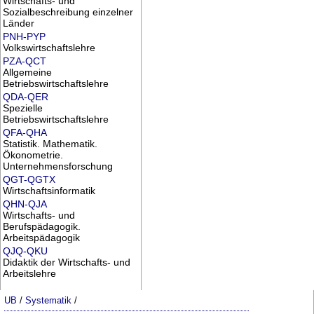
Wirtschafts- und
Sozialbeschreibung einzelner
Länder
PNH-PYP
Volkswirtschaftslehre
PZA-QCT
Allgemeine
Betriebswirtschaftslehre
QDA-QER
Spezielle
Betriebswirtschaftslehre
QFA-QHA
Statistik. Mathematik.
Ökonometrie.
Unternehmensforschung
QGT-QGTX
Wirtschaftsinformatik
QHN-QJA
Wirtschafts- und
Berufspädagogik.
Arbeitspädagogik
QJQ-QKU
Didaktik der Wirtschafts- und
Arbeitslehre
UB
/
Systematik
/