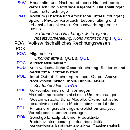
PNW
Haushalts- und Nachfragetheorie. Nutzentheorie.
Verbrauch und Nachfrage allgemein. Haushaltungen.
Haus- haltsnachfrage
PNX
Konsum (Theorie und empirische Untersuchungen)
Sparen. Privater Verbrauch. Lebenshaltung und
Lebenshaltungskosten. Konsumwerbung und ihr
Einfluß
Verbrauch und Nachfrage als Frage der
Absatzvorbereitung. Konsumforschung s.
QBJ
Volkswirtschaftliches Rechnungswesen
POA-
POK
POA
Allgemeines
Ökonometrie s. QGL s.
QGL
POC
Wirtschaftskreislauf
POD
Volkswirtschaftliche Gesamtrechnung. Sektoren und
Wertströme. Kontensystem
POE
Input-Output-Rechnungen. Input-Output-Analyse.
Produktionsfunktion. Input-Output-Tabelle
Kostenfunktion s.
PNS
POF
Volkseinkommen und -vermögen.
Makroökonomische statistische Untersuchungen
POG
Gesamtwirtschaftliche Modelle. Ökonometrische
gesamtwirtschaftliche Modelle einzelner Länder
POH
Finanzierungsrechnungen. Geldstromanalyse.
Vermögensbildungsrechnungen
POK
Sonstige Einzelprobleme. Produktivität.
Produktivitätsmessung. Industriestatistik.
Internationale Kaufkraftvergleiche. Gewinnstatistik