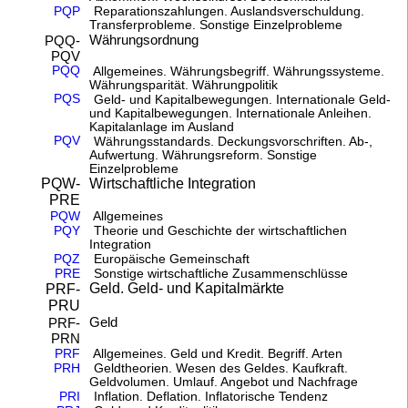
PQP
Reparationszahlungen. Auslandsverschuldung.
Transferprobleme. Sonstige Einzelprobleme
Währungsordnung
PQQ-
PQV
PQQ
Allgemeines. Währungsbegriff. Währungssysteme.
Währungsparität. Währungpolitik
PQS
Geld- und Kapitalbewegungen. Internationale Geld-
und Kapitalbewegungen. Internationale Anleihen.
Kapitalanlage im Ausland
PQV
Währungsstandards. Deckungsvorschriften. Ab-,
Aufwertung. Währungsreform. Sonstige
Einzelprobleme
Wirtschaftliche Integration
PQW-
PRE
PQW
Allgemeines
PQY
Theorie und Geschichte der wirtschaftlichen
Integration
PQZ
Europäische Gemeinschaft
PRE
Sonstige wirtschaftliche Zusammenschlüsse
Geld. Geld- und Kapitalmärkte
PRF-
PRU
Geld
PRF-
PRN
PRF
Allgemeines. Geld und Kredit. Begriff. Arten
PRH
Geldtheorien. Wesen des Geldes. Kaufkraft.
Geldvolumen. Umlauf. Angebot und Nachfrage
PRI
Inflation. Deflation. Inflatorische Tendenz