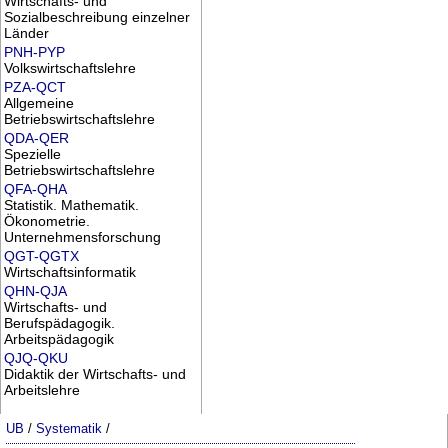
Wirtschafts- und
Sozialbeschreibung einzelner
Länder
PNH-PYP
Volkswirtschaftslehre
PZA-QCT
Allgemeine
Betriebswirtschaftslehre
QDA-QER
Spezielle
Betriebswirtschaftslehre
QFA-QHA
Statistik. Mathematik.
Ökonometrie.
Unternehmensforschung
QGT-QGTX
Wirtschaftsinformatik
QHN-QJA
Wirtschafts- und
Berufspädagogik.
Arbeitspädagogik
QJQ-QKU
Didaktik der Wirtschafts- und
Arbeitslehre
UB
/
Systematik
/