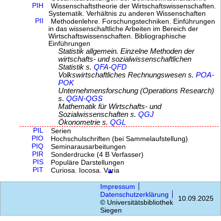
PIH
Wissenschaftstheorie der Wirtschaftswissenschaften.
Systematik. Verhältnis zu anderen Wissenschaften
PII
Methodenlehre. Forschungstechniken. Einführungen
in das wissenschaftliche Arbeiten im Bereich der
Wirtschaftswissenschaften. Bibliographische
Einführungen
Statistik allgemein. Einzelne Methoden der
wirtschafts- und sozialwissenschaftlichen
Statistik s.
QFA-QFD
Volkswirtschaftliches Rechnungswesen s.
POA-
POK
Unternehmensforschung (Operations Research)
s.
QGN-QGS
Mathematik für Wirtschafts- und
Sozialwissenschaften s.
QGJ
Ökonometrie s.
QGL
PIL
Serien
PIO
Hochschulschriften (bei Sammelaufstellung)
PIQ
Seminarausarbeitungen
PIR
Sonderdrucke (4 B Verfasser)
PIS
Populäre Darstellungen
PIT
Curiosa. Iocosa. Varia
▲
Impressum
Datenschutzerklärung
10.09.2025
© Universitätsbibliothek
Siegen