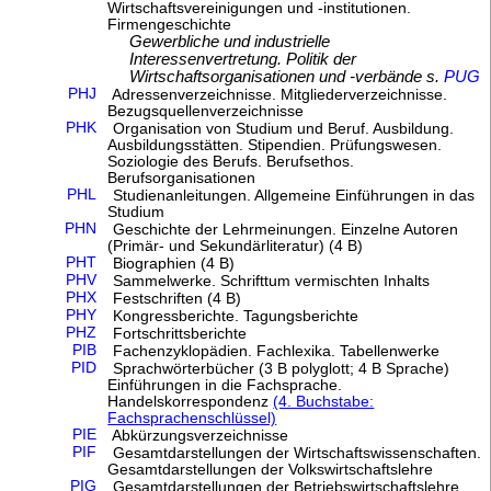
Wirtschaftsvereinigungen und -institutionen.
Firmengeschichte
Gewerbliche und industrielle
Interessenvertretung. Politik der
Wirtschaftsorganisationen und -verbände s.
PUG
PHJ
Adressenverzeichnisse. Mitgliederverzeichnisse.
Bezugsquellenverzeichnisse
PHK
Organisation von Studium und Beruf. Ausbildung.
Ausbildungsstätten. Stipendien. Prüfungswesen.
Soziologie des Berufs. Berufsethos.
Berufsorganisationen
PHL
Studienanleitungen. Allgemeine Einführungen in das
Studium
PHN
Geschichte der Lehrmeinungen. Einzelne Autoren
(Primär- und Sekundärliteratur) (4 B)
PHT
Biographien (4 B)
PHV
Sammelwerke. Schrifttum vermischten Inhalts
PHX
Festschriften (4 B)
PHY
Kongressberichte. Tagungsberichte
PHZ
Fortschrittsberichte
PIB
Fachenzyklopädien. Fachlexika. Tabellenwerke
PID
Sprachwörterbücher (3 B polyglott; 4 B Sprache)
Einführungen in die Fachsprache.
Handelskorrespondenz
(4. Buchstabe:
Fachsprachenschlüssel)
PIE
Abkürzungsverzeichnisse
PIF
Gesamtdarstellungen der Wirtschaftswissenschaften.
Gesamtdarstellungen der Volkswirtschaftslehre
PIG
Gesamtdarstellungen der Betriebswirtschaftslehre