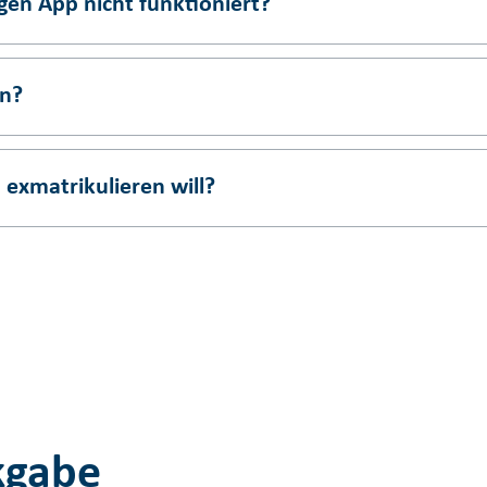
gen App nicht funktioniert?
en?
 exmatrikulieren will?
kgabe