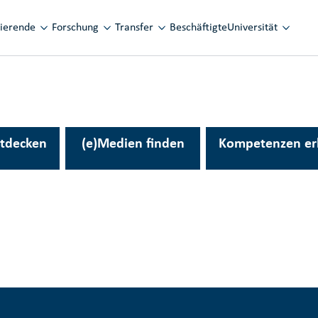
ation
dierende
Forschung
Transfer
Beschäftigte
Universität
tdecken
(e)Medien finden
Kompetenzen er