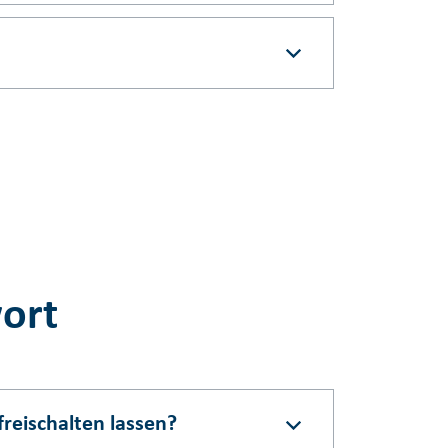
wort
reischalten lassen?