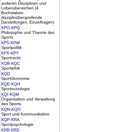
anderen Disziplinen und
Lebensbereichen (4
Buchstaben:
disziplinübergreifende
Darstellungen, Einzelfragen)
KPO-KPQ
Philosophie und Theorie des
Sports
KPS-KPW
Sportpolitik
KPX-KPY
Sportrecht
KQB-KQC
Sportethik
KQD
Sportökonomie
KQE-KQH
Sportsoziologie
KQI-KQM
Organisation und Verwaltung
des Sports
KQN-KQO
Sport und Kommunikation
KQP-KRA
Sportpsychologie
KRB-KRD