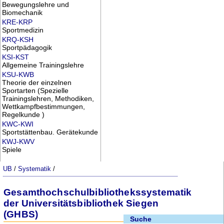
Bewegungslehre und
Biomechanik
KRE-KRP
Sportmedizin
KRQ-KSH
Sportpädagogik
KSI-KST
Allgemeine Trainingslehre
KSU-KWB
Theorie der einzelnen
Sportarten (Spezielle
Trainingslehren, Methodiken,
Wettkampfbestimmungen,
Regelkunde )
KWC-KWI
Sportstättenbau. Gerätekunde
KWJ-KWV
Spiele
UB
/
Systematik
/
Gesamthochschulbibliothekssystematik
der Universitätsbibliothek Siegen
(GHBS)
Suche