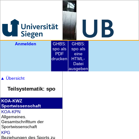
Anmelden
GHBS:
GHBS:
spo als
spo als
PDF
eine
drucken
HTML-
Datei
ausgeben
▲
Übersicht
Teilsystematik: spo
KOA-KWZ
Sportwissenschaft
KOA-KPN
Allgemeines.
Gesamtschrifttum der
Sportwissenschaft
KPG
Beziehungen des Sports zu