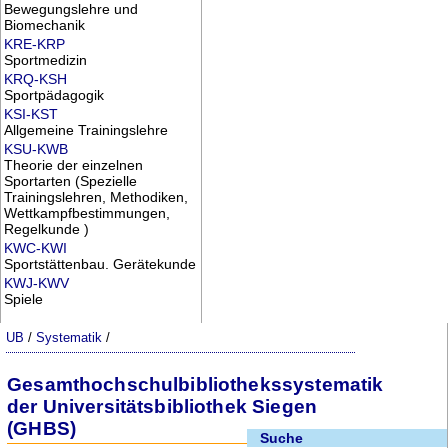
Bewegungslehre und
Biomechanik
KRE-KRP
Sportmedizin
KRQ-KSH
Sportpädagogik
KSI-KST
Allgemeine Trainingslehre
KSU-KWB
Theorie der einzelnen
Sportarten (Spezielle
Trainingslehren, Methodiken,
Wettkampfbestimmungen,
Regelkunde )
KWC-KWI
Sportstättenbau. Gerätekunde
KWJ-KWV
Spiele
UB
/
Systematik
/
Gesamthochschulbibliothekssystematik
der Universitätsbibliothek Siegen
(GHBS)
Suche