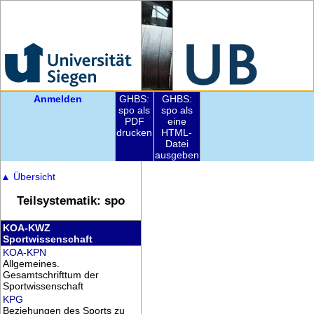
Anmelden
GHBS:
GHBS:
spo als
spo als
PDF
eine
drucken
HTML-
Datei
ausgeben
▲
Übersicht
Teilsystematik: spo
KOA-KWZ
Sportwissenschaft
KOA-KPN
Allgemeines.
Gesamtschrifttum der
Sportwissenschaft
KPG
Beziehungen des Sports zu