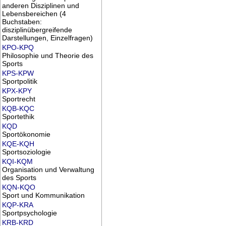
anderen Disziplinen und
Lebensbereichen (4
Buchstaben:
disziplinübergreifende
Darstellungen, Einzelfragen)
KPO-KPQ
Philosophie und Theorie des
Sports
KPS-KPW
Sportpolitik
KPX-KPY
Sportrecht
KQB-KQC
Sportethik
KQD
Sportökonomie
KQE-KQH
Sportsoziologie
KQI-KQM
Organisation und Verwaltung
des Sports
KQN-KQO
Sport und Kommunikation
KQP-KRA
Sportpsychologie
KRB-KRD