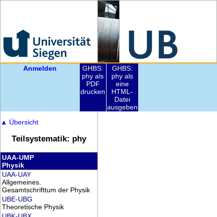
Anmelden
GHBS:
GHBS:
phy als
phy als
PDF
eine
drucken
HTML-
Datei
ausgeben
▲
Übersicht
Teilsystematik: phy
UAA-UMP
Physik
UAA-UAY
Allgemeines.
Gesamtschrifttum der Physik
UBE-UBG
Theoretische Physik
UBK-UBX