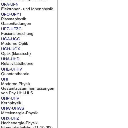
UFA-UFN
Elektronen- und Ionenphysik
UFO-UFYT
Plasmaphysik.
Gasentladungen
UFZ-UFZC
Fusionsforschung
UGA-UGG
Moderne Optik
UGH-UGX
Optik (klassisch)
UHA-UHD
Relativitätstheorie
UHE-UHHV
Quantentheorie
UHI
Moderne Physik.
Gesamtzusammenfassungen
von Phy UHI-ULS
UHP-UHV
Kernphysik
UHW-UHWS
Mittelenergie-Physik
UHX-UHZ
Hochenergie-Physik,
Elementarteilchen (1-10.000