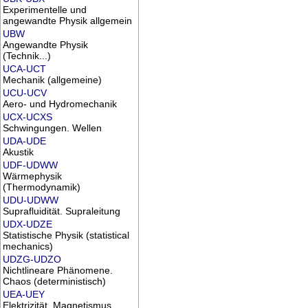
Experimentelle und
angewandte Physik allgemein
UBW
Angewandte Physik
(Technik...)
UCA-UCT
Mechanik (allgemeine)
UCU-UCV
Aero- und Hydromechanik
UCX-UCXS
Schwingungen. Wellen
UDA-UDE
Akustik
UDF-UDWW
Wärmephysik
(Thermodynamik)
UDU-UDWW
Suprafluidität. Supraleitung
UDX-UDZE
Statistische Physik (statistical
mechanics)
UDZG-UDZO
Nichtlineare Phänomene.
Chaos (deterministisch)
UEA-UEY
Elektrizität. Magnetismus