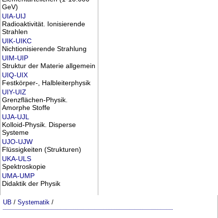
GeV)
UIA-UIJ
Radioaktivität. Ionisierende
Strahlen
UIK-UIKC
Nichtionisierende Strahlung
UIM-UIP
Struktur der Materie allgemein
UIQ-UIX
Festkörper-, Halbleiterphysik
UIY-UIZ
Grenzflächen-Physik.
Amorphe Stoffe
UJA-UJL
Kolloid-Physik. Disperse
Systeme
UJO-UJW
Flüssigkeiten (Strukturen)
UKA-ULS
Spektroskopie
UMA-UMP
Didaktik der Physik
UB
/
Systematik
/