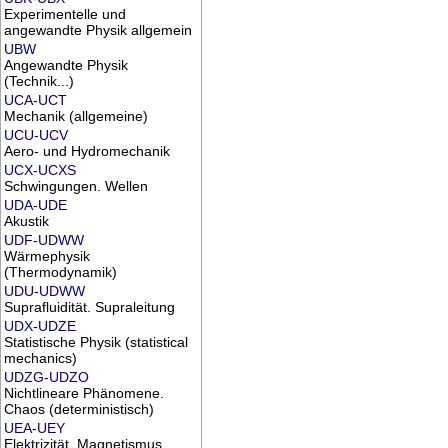
Experimentelle und
angewandte Physik allgemein
UBW
Angewandte Physik
(Technik...)
UCA-UCT
Mechanik (allgemeine)
UCU-UCV
Aero- und Hydromechanik
UCX-UCXS
Schwingungen. Wellen
UDA-UDE
Akustik
UDF-UDWW
Wärmephysik
(Thermodynamik)
UDU-UDWW
Suprafluidität. Supraleitung
UDX-UDZE
Statistische Physik (statistical
mechanics)
UDZG-UDZO
Nichtlineare Phänomene.
Chaos (deterministisch)
UEA-UEY
Elektrizität. Magnetismus