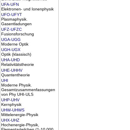
UFA-UFN
Elektronen- und Ionenphysik
UFO-UFYT
Plasmaphysik.
Gasentladungen
UFZ-UFZC
Fusionsforschung
UGA-UGG
Moderne Optik
UGH-UGX
Optik (klassisch)
UHA-UHD
Relativitätstheorie
UHE-UHHV
Quantentheorie
UHI
Moderne Physik.
Gesamtzusammenfassungen
von Phy UHI-ULS
UHP-UHV
Kernphysik
UHW-UHWS
Mittelenergie-Physik
UHX-UHZ
Hochenergie-Physik,
Elementarteilchen (1-10.000