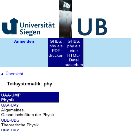
Anmelden
GHBS:
GHBS:
phy als
phy als
PDF
eine
drucken
HTML-
Datei
ausgeben
▲
Übersicht
Teilsystematik: phy
UAA-UMP
Physik
UAA-UAY
Allgemeines.
Gesamtschrifttum der Physik
UBE-UBG
Theoretische Physik
UBK-UBX