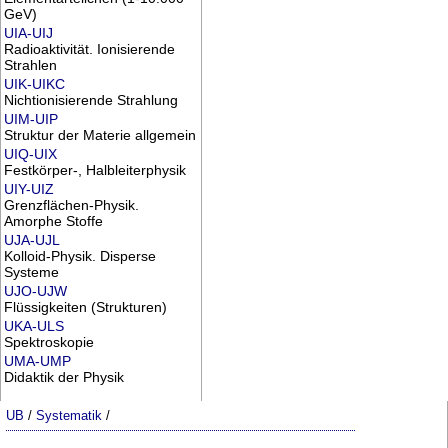
GeV)
UIA-UIJ
Radioaktivität. Ionisierende
Strahlen
UIK-UIKC
Nichtionisierende Strahlung
UIM-UIP
Struktur der Materie allgemein
UIQ-UIX
Festkörper-, Halbleiterphysik
UIY-UIZ
Grenzflächen-Physik.
Amorphe Stoffe
UJA-UJL
Kolloid-Physik. Disperse
Systeme
UJO-UJW
Flüssigkeiten (Strukturen)
UKA-ULS
Spektroskopie
UMA-UMP
Didaktik der Physik
UB
/
Systematik
/