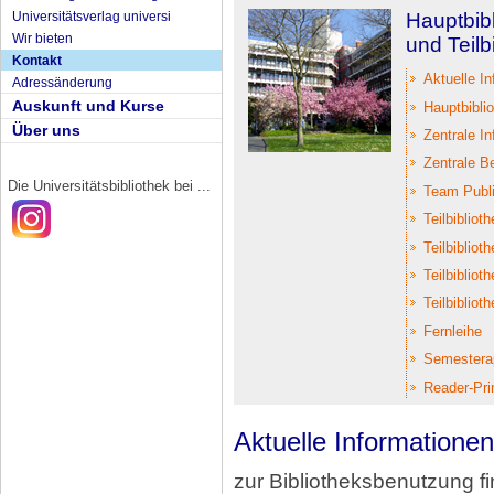
Universitätsverlag universi
Hauptbib
Wir bieten
und Teilb
Kontakt
Aktuelle I
Adressänderung
Auskunft und Kurse
Hauptbibli
Über uns
Zentrale In
Zentrale B
Die Universitätsbibliothek bei ...
Team Publi
Teilbiblio
Teilbibliot
Teilbiblio
Teilbiblio
Fernleihe
Semestera
Reader-Pri
Aktuelle Informationen
zur Bibliotheksbenutzung f