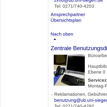
zinfo@ub.uni-siegen.de
Tel: 0271/740-4203
Ansprechpartner
Übersichtsplan
Nach oben
Zentrale Benutzungsd
Büroarbei
Hauptbibl
Ebene 0
Servicez
Montag-F
Reklamationen, Gebühren
benutzung@ub.uni-siege
Tel: 0271/740-4292