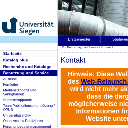
Erstsemester
Studiere
UB
/
Benutzung und Service
/
Kontakt
/
Startseite
Kontakt
Katalog plus
Recherche und Kataloge
Hinweis:
Diese Web
Benutzung und Service
Ausleihe
des
Web-Relaunch-
Fernleihe
wird
nicht mehr akt
Medienstandorte und
Verfügbarkeit
dass die darg
Semesterapparate
möglicherweise nich
Team Publikationsunterstützung /
Informationen fi
OPUS
Universitätsarchiv
Website unte
Open-Access-Publizieren
Forschungsdatenmanagement