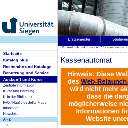
Erstsemester
Studiere
UB
/
Auskunft und Kurse
/
A - Z
/
Kassenautomat
/
Startseite
Kassenautomat
Katalog plus
Recherche und Kataloge
Hinweis:
Diese Web
Benutzung und Service
Auskunft und Kurse
des
Web-Relaunch-
Zentrale Information
wird
nicht mehr akt
Kurse und Beratung
dass die darg
KI in der Bibliothek
möglicherweise nich
FAQ / Häufig gestellte Fragen
Infoblätter
Informationen fi
Newsletter
Website unte
A - Z
A