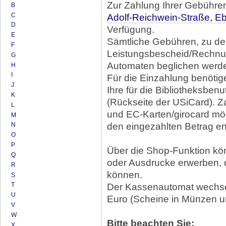
Zur Zahlung Ihrer Gebühren
B
C
Adolf-Reichwein-Straße, E
D
Verfügung.
E
Sämtliche Gebühren, zu de
F
Leistungsbescheid/Rechnu
G
Automaten beglichen werd
H
I
Für die Einzahlung benötig
J
Ihre für die Bibliotheksben
K
(Rückseite der USiCard). 
L
und EC-Karten/girocard mögl
M
den eingezahlten Betrag ent
N
O
P
Über die Shop-Funktion kö
Q
oder Ausdrucke erwerben, d
R
können.
S
T
Der Kassenautomat wechsel
U
Euro (Scheine in Münzen u
V
W
Bitte beachten Sie:
X