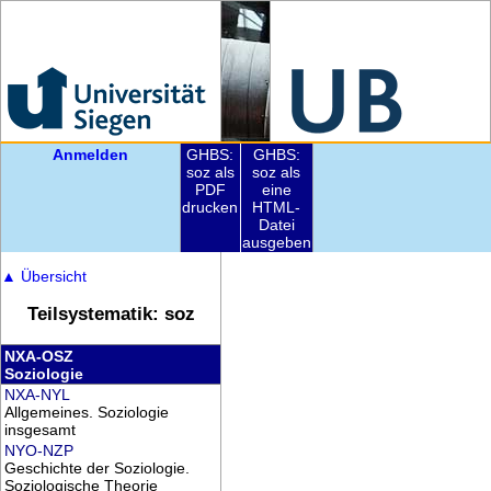
Anmelden
GHBS:
GHBS:
soz als
soz als
PDF
eine
drucken
HTML-
Datei
ausgeben
▲
Übersicht
Teilsystematik: soz
NXA-OSZ
Soziologie
NXA-NYL
Allgemeines. Soziologie
insgesamt
NYO-NZP
Geschichte der Soziologie.
Soziologische Theorie