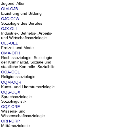
Jugend. Alter
OIM-OJB
Erziehung und Bildung
OJC-OJW
Soziologie des Berufes
OJX-OLI
Industrie-, Betriebs-, Arbeits-
und Wirtschaftssoziologie
OLJ-OLZ
Freizeit und Mode
OMA-OPH
Rechtssoziologie. Soziologie
der Kriminalität. Soziale und
staatliche Kontrolle. Sozialhilfe
OQA-OQL
Religionssoziologie
OQM-OQR
Kunst- und Literatursoziologie
OQS-OQX
Sprachsoziologie.
Soziolinguistik
OQZ-ORE
Wissens- und
Wissenschaftssoziologie
ORH-ORP
Militärsoziologie