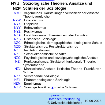
Soziologische Theorien. Ansätze und
NYU-
Schulen der Soziologie
NZP
NYU
Allgemeines. Darstellungen verschiedener Ansätze.
Theorievergleiche
NYW
Liberalismus
NYX
Utopisten
NYY
Behaviorismus
NYZ
Positivismus
NZA
Evolutionismus. Theorien sozialer Evolution
NZB
Historische Soziologie
NZC
Ethnologische, demographische, ökologische Schule
NZD
Strukturalismus. Poststrukturalismus
NZE
Institutionalismus
NZF
Sozial-ökonomische Ansätze
NZG
Psychologische und sozialpsychologische Ansätze
NZI
Funktionalismus. Strukturell-funktionale Theorie.
Systemtheorie
NZJ
Marxistische Ansätze. Kritische Theorie. Frankfurter
Schule
NZK
Verstehende Soziologie
NZL
Phänomenologische Soziologie
NZM
Empirismus
NZP
Sonstige Ansätze. Einzelne Schulen
▲
Impressum
Datenschutzerklärung
10.09.2025
© Universitätsbibliothek