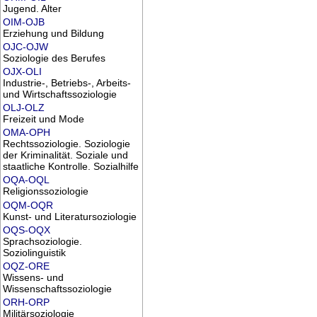
Jugend. Alter
OIM-OJB
Erziehung und Bildung
OJC-OJW
Soziologie des Berufes
OJX-OLI
Industrie-, Betriebs-, Arbeits-
und Wirtschaftssoziologie
OLJ-OLZ
Freizeit und Mode
OMA-OPH
Rechtssoziologie. Soziologie
der Kriminalität. Soziale und
staatliche Kontrolle. Sozialhilfe
OQA-OQL
Religionssoziologie
OQM-OQR
Kunst- und Literatursoziologie
OQS-OQX
Sprachsoziologie.
Soziolinguistik
OQZ-ORE
Wissens- und
Wissenschaftssoziologie
ORH-ORP
Militärsoziologie