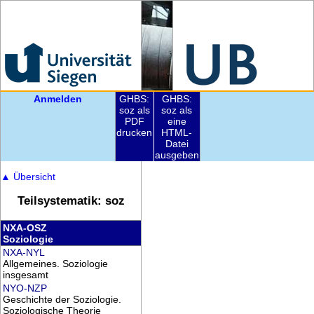
Anmelden
GHBS:
GHBS:
soz als
soz als
PDF
eine
drucken
HTML-
Datei
ausgeben
▲
Übersicht
Teilsystematik: soz
NXA-OSZ
Soziologie
NXA-NYL
Allgemeines. Soziologie
insgesamt
NYO-NZP
Geschichte der Soziologie.
Soziologische Theorie