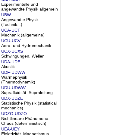
Experimentelle und
angewandte Physik allgemein
UBW
Angewandte Physik
(Technik...)
UCA-UCT
Mechanik (allgemeine)
UCU-UCV
Aero- und Hydromechanik
UCX-UCXS
Schwingungen. Wellen
UDA-UDE
Akustik
UDF-UDWW
Wärmephysik
(Thermodynamik)
UDU-UDWW
Suprafluidität. Supraleitung
UDX-UDZE
Statistische Physik (statistical
mechanics)
UDZG-UDZO
Nichtlineare Phänomene.
Chaos (deterministisch)
UEA-UEY
Elektrizität. Magnetismus