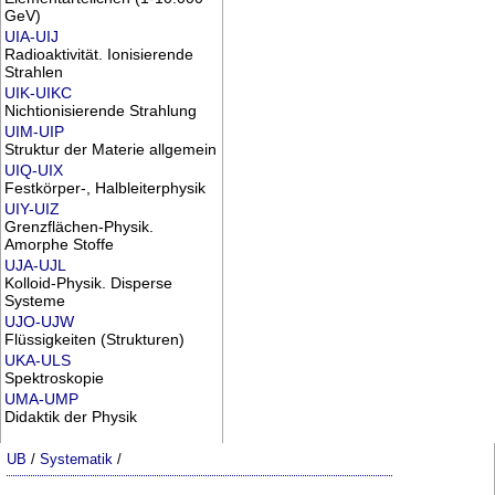
GeV)
UIA-UIJ
Radioaktivität. Ionisierende
Strahlen
UIK-UIKC
Nichtionisierende Strahlung
UIM-UIP
Struktur der Materie allgemein
UIQ-UIX
Festkörper-, Halbleiterphysik
UIY-UIZ
Grenzflächen-Physik.
Amorphe Stoffe
UJA-UJL
Kolloid-Physik. Disperse
Systeme
UJO-UJW
Flüssigkeiten (Strukturen)
UKA-ULS
Spektroskopie
UMA-UMP
Didaktik der Physik
UB
/
Systematik
/