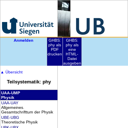
Anmelden
GHBS:
GHBS:
phy als
phy als
PDF
eine
drucken
HTML-
Datei
ausgeben
▲
Übersicht
Teilsystematik: phy
UAA-UMP
Physik
UAA-UAY
Allgemeines.
Gesamtschrifttum der Physik
UBE-UBG
Theoretische Physik
UBK-UBX