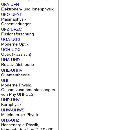
UFA-UFN
Elektronen- und Ionenphysik
UFO-UFYT
Plasmaphysik.
Gasentladungen
UFZ-UFZC
Fusionsforschung
UGA-UGG
Moderne Optik
UGH-UGX
Optik (klassisch)
UHA-UHD
Relativitätstheorie
UHE-UHHV
Quantentheorie
UHI
Moderne Physik.
Gesamtzusammenfassungen
von Phy UHI-ULS
UHP-UHV
Kernphysik
UHW-UHWS
Mittelenergie-Physik
UHX-UHZ
Hochenergie-Physik,
Elementarteilchen (1-10.000