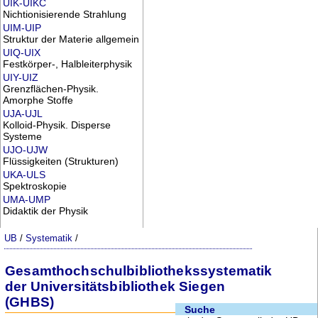
UIK-UIKC
Nichtionisierende Strahlung
UIM-UIP
Struktur der Materie allgemein
UIQ-UIX
Festkörper-, Halbleiterphysik
UIY-UIZ
Grenzflächen-Physik.
Amorphe Stoffe
UJA-UJL
Kolloid-Physik. Disperse
Systeme
UJO-UJW
Flüssigkeiten (Strukturen)
UKA-ULS
Spektroskopie
UMA-UMP
Didaktik der Physik
UB
/
Systematik
/
Gesamthochschulbibliothekssystematik
der Universitätsbibliothek Siegen
(GHBS)
Suche