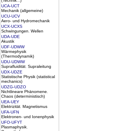
(Technik...)
UCA-UCT
Mechanik (allgemeine)
UCU-UCV
Aero- und Hydromechanik
UCX-UCXS
Schwingungen. Wellen
UDA-UDE
Akustik
UDF-UDWW
Wärmephysik
(Thermodynamik)
UDU-UDWW
Suprafluidität. Supraleitung
UDX-UDZE
Statistische Physik (statistical
mechanics)
UDZG-UDZO
Nichtlineare Phänomene.
Chaos (deterministisch)
UEA-UEY
Elektrizität. Magnetismus
UFA-UFN
Elektronen- und Ionenphysik
UFO-UFYT
Plasmaphysik.