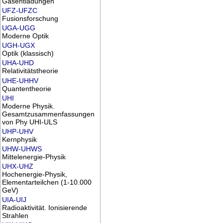
Gasentladungen
UFZ-UFZC
Fusionsforschung
UGA-UGG
Moderne Optik
UGH-UGX
Optik (klassisch)
UHA-UHD
Relativitätstheorie
UHE-UHHV
Quantentheorie
UHI
Moderne Physik.
Gesamtzusammenfassungen
von Phy UHI-ULS
UHP-UHV
Kernphysik
UHW-UHWS
Mittelenergie-Physik
UHX-UHZ
Hochenergie-Physik,
Elementarteilchen (1-10.000
GeV)
UIA-UIJ
Radioaktivität. Ionisierende
Strahlen