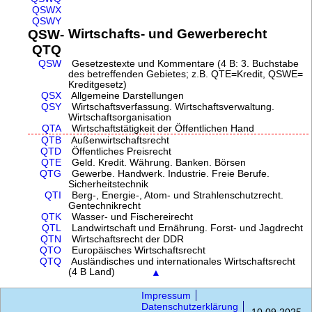
QSWX
QSWY
Wirtschafts- und Gewerberecht
QSW-
QTQ
QSW
Gesetzestexte und Kommentare (4 B: 3. Buchstabe
des betreffenden Gebietes; z.B. QTE=Kredit, QSWE=
Kreditgesetz)
QSX
Allgemeine Darstellungen
QSY
Wirtschaftsverfassung. Wirtschaftsverwaltung.
Wirtschaftsorganisation
QTA
Wirtschaftstätigkeit der Öffentlichen Hand
QTB
Außenwirtschaftsrecht
QTD
Öffentliches Preisrecht
QTE
Geld. Kredit. Währung. Banken. Börsen
QTG
Gewerbe. Handwerk. Industrie. Freie Berufe.
Sicherheitstechnik
QTI
Berg-, Energie-, Atom- und Strahlenschutzrecht.
Gentechnikrecht
QTK
Wasser- und Fischereirecht
QTL
Landwirtschaft und Ernährung. Forst- und Jagdrecht
QTN
Wirtschaftsrecht der DDR
QTO
Europäisches Wirtschaftsrecht
QTQ
Ausländisches und internationales Wirtschaftsrecht
(4 B Land)
▲
Impressum
Datenschutzerklärung
10.09.2025