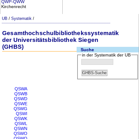
QWP-QWW
Kirchenrecht
UB
/
Systematik
/
Gesamthochschulbibliothekssystematik
der Universitätsbibliothek Siegen
(GHBS)
Suche
in der Systematik der UB
QSWA
QSWB
QSWD
QSWE
QSWG
QSWI
QSWK
QSWL
QSWN
QSWO
QSWQ