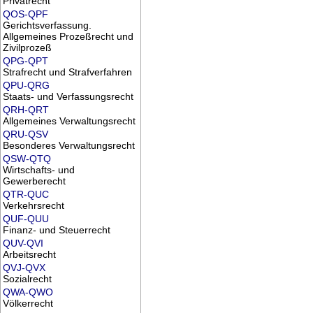
Privatrecht
QOS-QPF
Gerichtsverfassung.
Allgemeines Prozeßrecht und
Zivilprozeß
QPG-QPT
Strafrecht und Strafverfahren
QPU-QRG
Staats- und Verfassungsrecht
QRH-QRT
Allgemeines Verwaltungsrecht
QRU-QSV
Besonderes Verwaltungsrecht
QSW-QTQ
Wirtschafts- und
Gewerberecht
QTR-QUC
Verkehrsrecht
QUF-QUU
Finanz- und Steuerrecht
QUV-QVI
Arbeitsrecht
QVJ-QVX
Sozialrecht
QWA-QWO
Völkerrecht