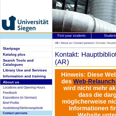
First-year students
Student
UB
/
About us
/
Contact persons
/
Kontakt: Hauptbi
Startpage
Kontakt: Hauptbibli
Katalog plus
Search Tools and
(AR)
Catalogues
Library Use and Services
Hinweis:
Diese Web
Information and training
des
Web-Relaunch-
About us
wird
nicht mehr akt
Locations and Opening Hours
Feedback
dass die darg
Expositions (in German)
möglicherweise nich
Brief Profile
Informationen fi
Ausbildung/Stellenangebote
Contact persons
Website unte