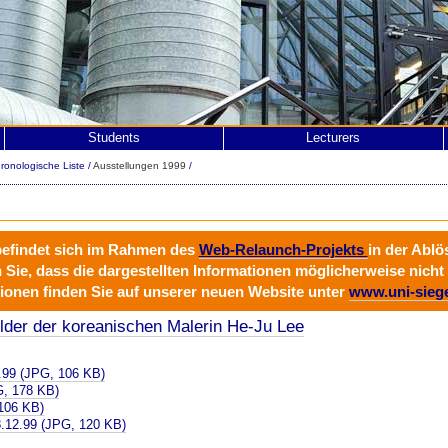
Students
Lecturers
ronologische Liste
/
Ausstellungen 1999
/
befindet sich im Rahmen des
Web-Relaunch-Projekts
in der Abl
n Sie, dass die dargestellten Informationen möglicherweise nicht 
ionen finden Sie auf unserer neuen Website unter
www.uni-sieg
ilder der koreanischen Malerin
He-Ju Lee
.99 (JPG, 106 KB)
G, 178 KB)
106 KB)
.12.99 (JPG, 120 KB)