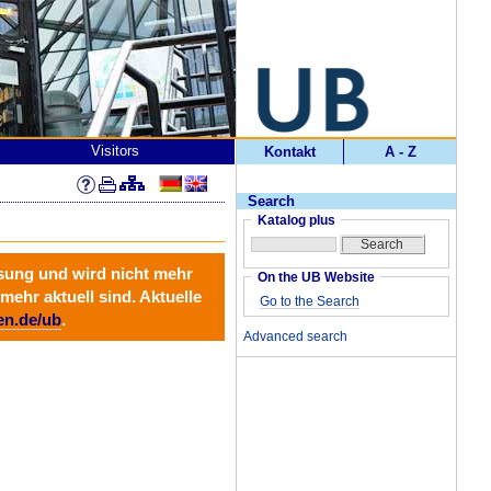
Visitors
Kontakt
A - Z
Search
Katalog plus
ösung und wird
nicht mehr
On the UB Website
mehr aktuell sind. Aktuelle
Go to the Search
en.de/ub
.
Advanced search