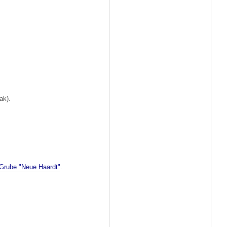
ak).
Grube "Neue Haardt"
.