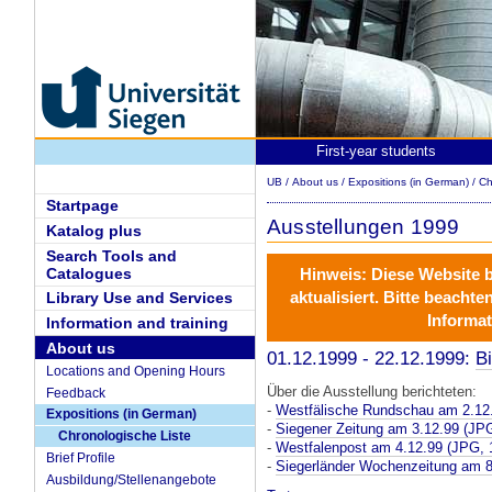
First-year students
UB
/
About us
/
Expositions (in German)
/
Ch
Startpage
Ausstellungen 1999
Katalog plus
Search Tools and
Catalogues
Hinweis:
Diese Website 
aktualisiert
. Bitte beachte
Library Use and Services
Informat
Information and training
About us
01.12.1999 - 22.12.1999:
B
Locations and Opening Hours
Über die Ausstellung berichteten:
Feedback
-
Westfälische Rundschau am 2.12
Expositions (in German)
-
Siegener Zeitung am 3.12.99 (JP
Chronologische Liste
-
Westfalenpost am 4.12.99
(JPG, 
Brief Profile
-
Siegerländer Wochenzeitung am 8
Ausbildung/Stellenangebote