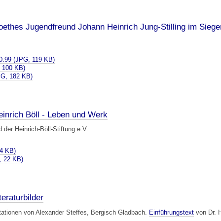
oethes Jugendfreund Johann Heinrich Jung-Stilling im Sieg
0.99 (JPG, 119 KB)
 100 KB)
G, 182 KB)
einrich Böll - Leben und Werk
 der Heinrich-Böll-Stiftung e.V.
34 KB)
, 22 KB)
teraturbilder
etationen von Alexander Steffes, Bergisch Gladbach.
Einführungstext
von Dr. 