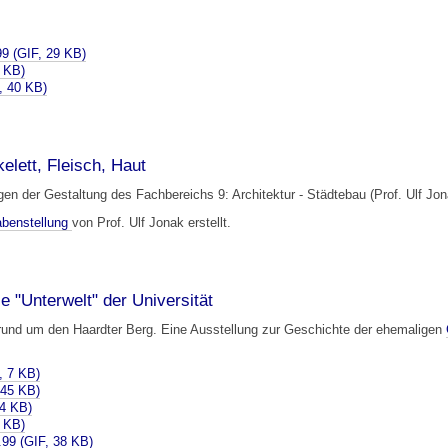
99
(GIF, 29 KB)
 KB)
, 40 KB)
elett, Fleisch, Haut
n der Gestaltung des Fachbereichs 9: Architektur - Städtebau (Prof. Ulf Jon
abenstellung
von Prof. Ulf Jonak erstellt.
e "Unterwelt" der Universität
rund um den Haardter Berg. Eine Ausstellung zur Geschichte der ehemaligen
, 7 KB)
 45 KB)
4 KB)
 KB)
.99
(GIF, 38 KB)