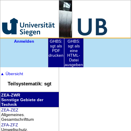
Anmelden
GHBS:
GHBS:
sgt als
sgt als
PDF
eine
drucken
HTML-
Datei
ausgeben
▲
Übersicht
Teilsystematik: sgt
ZEA-ZWR
Sonstige Gebiete der
Technik
ZEA-ZEZ
Allgemeines.
Gesamtschrifttum
ZFA-ZFZ
Umweltschutz.