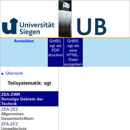
Anmelden
GHBS:
GHBS:
sgt als
sgt als
PDF
eine
drucken
HTML-
Datei
ausgeben
▲
Übersicht
Teilsystematik: sgt
ZEA-ZWR
Sonstige Gebiete der
Technik
ZEA-ZEZ
Allgemeines.
Gesamtschrifttum
ZFA-ZFZ
Umweltschutz.