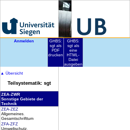
Anmelden
GHBS:
GHBS:
sgt als
sgt als
PDF
eine
drucken
HTML-
Datei
ausgeben
▲
Übersicht
Teilsystematik: sgt
ZEA-ZWR
Sonstige Gebiete der
Technik
ZEA-ZEZ
Allgemeines.
Gesamtschrifttum
ZFA-ZFZ
Umweltschutz.