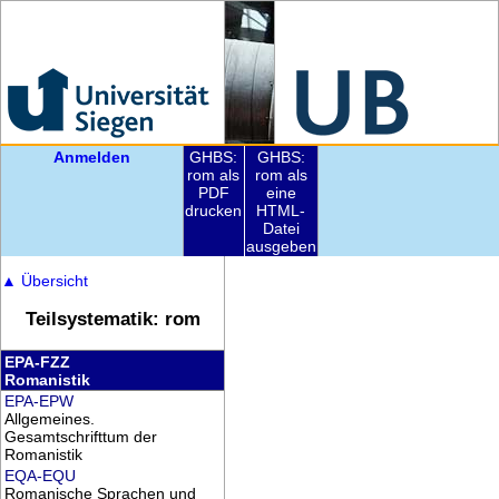
Anmelden
GHBS:
GHBS:
rom als
rom als
PDF
eine
drucken
HTML-
Datei
ausgeben
▲
Übersicht
Teilsystematik: rom
EPA-FZZ
Romanistik
EPA-EPW
Allgemeines.
Gesamtschrifttum der
Romanistik
EQA-EQU
Romanische Sprachen und