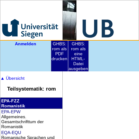
Anmelden
GHBS:
GHBS:
rom als
rom als
PDF
eine
drucken
HTML-
Datei
ausgeben
▲
Übersicht
Teilsystematik: rom
EPA-FZZ
Romanistik
EPA-EPW
Allgemeines.
Gesamtschrifttum der
Romanistik
EQA-EQU
Romanische Sprachen und