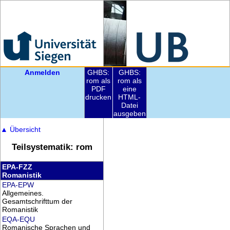
Anmelden
GHBS:
GHBS:
rom als
rom als
PDF
eine
drucken
HTML-
Datei
ausgeben
▲
Übersicht
Teilsystematik: rom
EPA-FZZ
Romanistik
EPA-EPW
Allgemeines.
Gesamtschrifttum der
Romanistik
EQA-EQU
Romanische Sprachen und