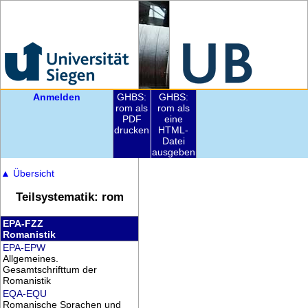
Anmelden
GHBS:
GHBS:
rom als
rom als
PDF
eine
drucken
HTML-
Datei
ausgeben
▲
Übersicht
Teilsystematik: rom
EPA-FZZ
Romanistik
EPA-EPW
Allgemeines.
Gesamtschrifttum der
Romanistik
EQA-EQU
Romanische Sprachen und