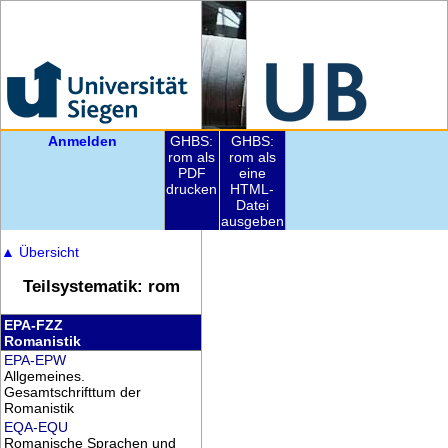
Anmelden
GHBS:
GHBS:
rom als
rom als
PDF
eine
drucken
HTML-
Datei
ausgeben
▲
Übersicht
Teilsystematik: rom
EPA-FZZ
Romanistik
EPA-EPW
Allgemeines.
Gesamtschrifttum der
Romanistik
EQA-EQU
Romanische Sprachen und