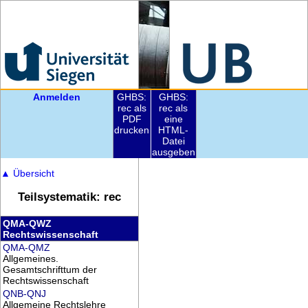
Anmelden
GHBS:
GHBS:
rec als
rec als
PDF
eine
drucken
HTML-
Datei
ausgeben
▲
Übersicht
Teilsystematik: rec
QMA-QWZ
Rechtswissenschaft
QMA-QMZ
Allgemeines.
Gesamtschrifttum der
Rechtswissenschaft
QNB-QNJ
Allgemeine Rechtslehre