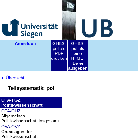
Anmelden
GHBS:
GHBS:
pol als
pol als
PDF
eine
drucken
HTML-
Datei
ausgeben
▲
Übersicht
Teilsystematik: pol
OTA-PGZ
Politikwissenschaft
OTA-OUZ
Allgemeines.
Politikwissenschaft insgesamt
OVA-OVZ
Grundlagen der
Politikwissenschaft