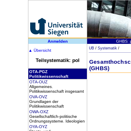
Anmelden
GHBS: p
UB
/
Systematik
/
▲
Übersicht
Teilsystematik: pol
Gesamthochschu
(GHBS)
OTA-PGZ
Politikwissenschaft
OTA-OUZ
Allgemeines.
Politikwissenschaft insgesamt
OVA-OVZ
Grundlagen der
Politikwissenschaft
OWA-OXZ
Gesellschaftlich-politische
Ordnungssysteme. Ideologien
OYA-OYZ