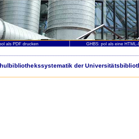
ol als PDF drucken
GHBS: pol als eine HTML-
lbibliothekssystematik der Universitätsbiblio