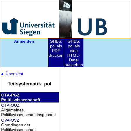
Anmelden
GHBS:
GHBS:
pol als
pol als
PDF
eine
drucken
HTML-
Datei
ausgeben
▲
Übersicht
Teilsystematik: pol
OTA-PGZ
Politikwissenschaft
OTA-OUZ
Allgemeines.
Politikwissenschaft insgesamt
OVA-OVZ
Grundlagen der
Politikwissenschaft