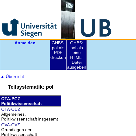
Anmelden
GHBS:
GHBS:
pol als
pol als
PDF
eine
drucken
HTML-
Datei
ausgeben
▲
Übersicht
Teilsystematik: pol
OTA-PGZ
Politikwissenschaft
OTA-OUZ
Allgemeines.
Politikwissenschaft insgesamt
OVA-OVZ
Grundlagen der
Politikwissenschaft