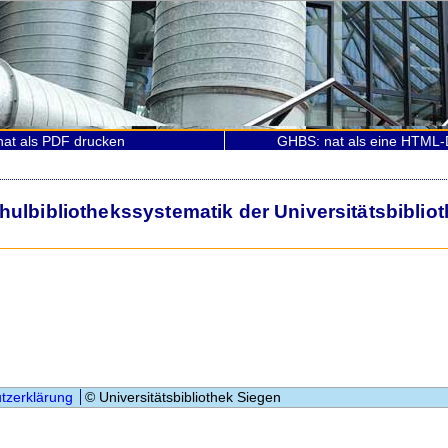
at als PDF drucken
GHBS: nat als eine HTML-
lbibliothekssystematik der Universitätsbiblio
tzerklärung
© Universitätsbibliothek Siegen