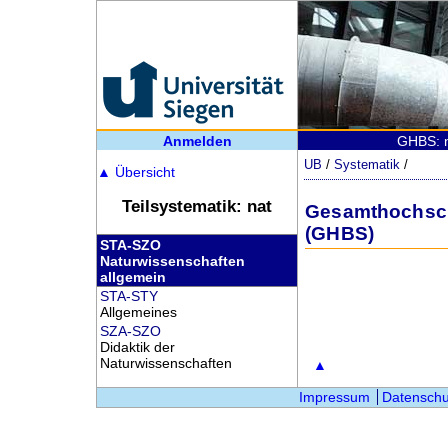
Anmelden
GHBS: n
UB
/
Systematik
/
▲
Übersicht
Teilsystematik: nat
Gesamthochschu
(GHBS)
STA-SZO
Naturwissenschaften
allgemein
STA-STY
Allgemeines
SZA-SZO
Didaktik der
Naturwissenschaften
▲
Impressum
Datenschu