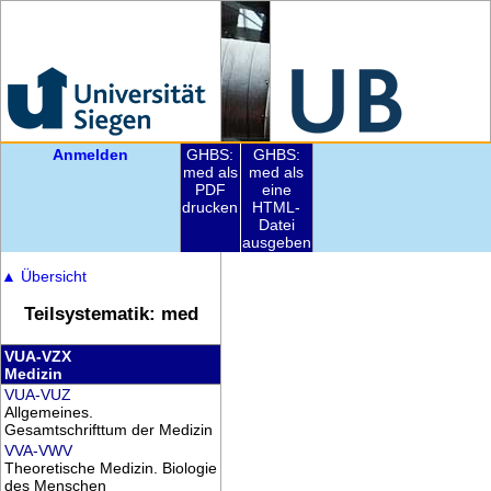
Anmelden
GHBS:
GHBS:
med als
med als
PDF
eine
drucken
HTML-
Datei
ausgeben
▲
Übersicht
Teilsystematik: med
VUA-VZX
Medizin
VUA-VUZ
Allgemeines.
Gesamtschrifttum der Medizin
VVA-VWV
Theoretische Medizin. Biologie
des Menschen