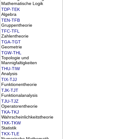
Mathematische Logik
TDP-TEK
Algebra
TEN-TFB
Gruppentheorie
TFC-TFL
Zahlentheorie
TGA-TGT
Geometrie
TGW-THL
Topologie und
Mannigfaltigkeiten
THU-TIW
Analysis
TIX-TJJ
Funktionentheorie
TJK-TJT
Funktionalanalysis
TJU-TJZ
Operatorentheorie
TKA-TKJ
Wahrscheinlichkeitstheorie
TKK-TKW
Statistik
TKX-TLE
Numerische Mathematik