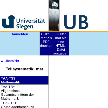
Anmelden
GHBS:
GHBS:
mat als
mat als
PDF
eine
drucken
HTML-
Datei
ausgeben
▲
Übersicht
Teilsystematik: mat
TAA-TSS
Mathematik
TAA-TBY
Allgemeines.
Gesamtschrifttum der
Mathematik
TCK-TDH
Grundlagenforschung.