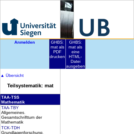
Anmelden
GHBS:
GHBS:
mat als
mat als
PDF
eine
drucken
HTML-
Datei
ausgeben
▲
Übersicht
Teilsystematik: mat
TAA-TSS
Mathematik
TAA-TBY
Allgemeines.
Gesamtschrifttum der
Mathematik
TCK-TDH
Grundlagenforschung.