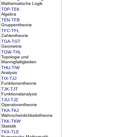
Mathematische Logik
TDP-TEK
Algebra
TEN-TFB
Gruppentheorie
TFC-TFL
Zahlentheorie
TGA-TGT
Geometrie
TGW-THL
Topologie und
Mannigfaltigkeiten
THU-TIW
Analysis
TIX-TJJ
Funktionentheorie
TJK-TJT
Funktionalanalysis
TJU-TJZ
Operatorentheorie
TKA-TKJ
Wahrscheinlichkeitstheorie
TKK-TKW
Statistik
TKX-TLE
Numerische Mathematik