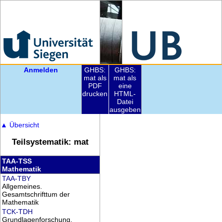
Anmelden
GHBS:
GHBS:
mat als
mat als
PDF
eine
drucken
HTML-
Datei
ausgeben
▲
Übersicht
Teilsystematik: mat
TAA-TSS
Mathematik
TAA-TBY
Allgemeines.
Gesamtschrifttum der
Mathematik
TCK-TDH
Grundlagenforschung.