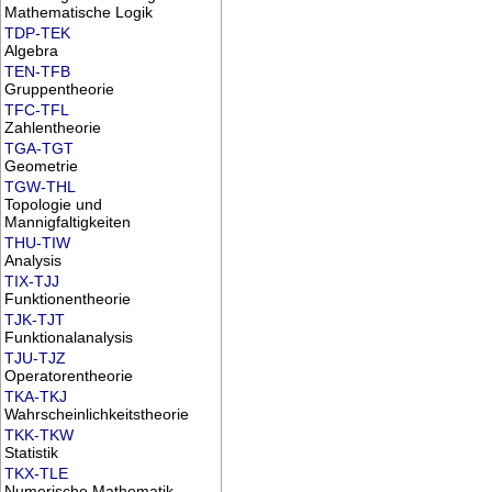
Mathematische Logik
TDP-TEK
Algebra
TEN-TFB
Gruppentheorie
TFC-TFL
Zahlentheorie
TGA-TGT
Geometrie
TGW-THL
Topologie und
Mannigfaltigkeiten
THU-TIW
Analysis
TIX-TJJ
Funktionentheorie
TJK-TJT
Funktionalanalysis
TJU-TJZ
Operatorentheorie
TKA-TKJ
Wahrscheinlichkeitstheorie
TKK-TKW
Statistik
TKX-TLE
Numerische Mathematik