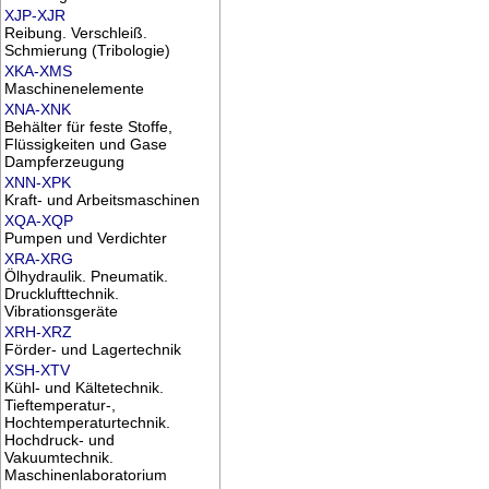
XJP-XJR
Reibung. Verschleiß.
Schmierung (Tribologie)
XKA-XMS
Maschinenelemente
XNA-XNK
Behälter für feste Stoffe,
Flüssigkeiten und Gase
Dampferzeugung
XNN-XPK
Kraft- und Arbeitsmaschinen
XQA-XQP
Pumpen und Verdichter
XRA-XRG
Ölhydraulik. Pneumatik.
Drucklufttechnik.
Vibrationsgeräte
XRH-XRZ
Förder- und Lagertechnik
XSH-XTV
Kühl- und Kältetechnik.
Tieftemperatur-,
Hochtemperaturtechnik.
Hochdruck- und
Vakuumtechnik.
Maschinenlaboratorium