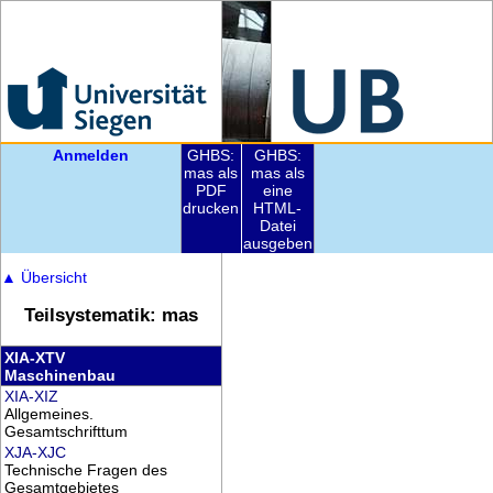
Anmelden
GHBS:
GHBS:
mas als
mas als
PDF
eine
drucken
HTML-
Datei
ausgeben
▲
Übersicht
Teilsystematik: mas
XIA-XTV
Maschinenbau
XIA-XIZ
Allgemeines.
Gesamtschrifttum
XJA-XJC
Technische Fragen des
Gesamtgebietes