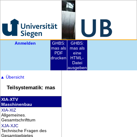
Anmelden
GHBS:
GHBS:
mas als
mas als
PDF
eine
drucken
HTML-
Datei
ausgeben
▲
Übersicht
Teilsystematik: mas
XIA-XTV
Maschinenbau
XIA-XIZ
Allgemeines.
Gesamtschrifttum
XJA-XJC
Technische Fragen des
Gesamtgebietes