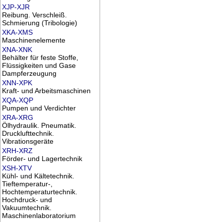
XJP-XJR
Reibung. Verschleiß.
Schmierung (Tribologie)
XKA-XMS
Maschinenelemente
XNA-XNK
Behälter für feste Stoffe,
Flüssigkeiten und Gase
Dampferzeugung
XNN-XPK
Kraft- und Arbeitsmaschinen
XQA-XQP
Pumpen und Verdichter
XRA-XRG
Ölhydraulik. Pneumatik.
Drucklufttechnik.
Vibrationsgeräte
XRH-XRZ
Förder- und Lagertechnik
XSH-XTV
Kühl- und Kältetechnik.
Tieftemperatur-,
Hochtemperaturtechnik.
Hochdruck- und
Vakuumtechnik.
Maschinenlaboratorium