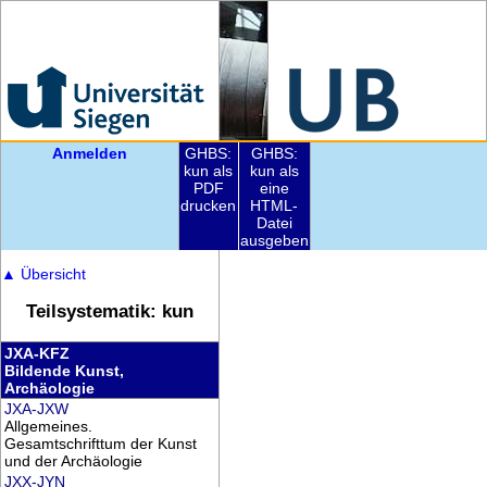
Anmelden
GHBS:
GHBS:
kun als
kun als
PDF
eine
drucken
HTML-
Datei
ausgeben
▲
Übersicht
Teilsystematik: kun
JXA-KFZ
Bildende Kunst,
Archäologie
JXA-JXW
Allgemeines.
Gesamtschrifttum der Kunst
und der Archäologie
JXX-JYN